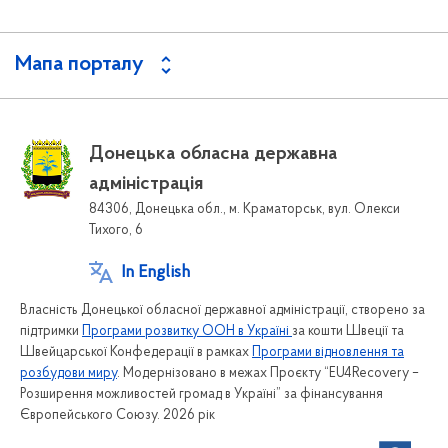
Мапа порталу
Донецька обласна державна
адміністрація
84306, Донецька обл., м. Краматорськ, вул. Олекси
Тихого, 6
In English
Власність Донецької обласної державної адміністрації, створено за
підтримки
Програми розвитку ООН в Україні
за кошти Швеції та
Швейцарської Конфедерації в рамках
Програми відновлення та
розбудови миру
. Модернізовано в межах Проєкту “EU4Recovery –
Розширення можливостей громад в Україні” за фінансування
Європейського Союзу. 2026 рік