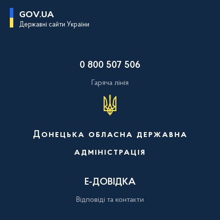
П
GOV.UA
е
Державні сайти України
р
е
й
т
и
0 800 507 506
д
о
о
Гаряча лінія
с
н
о
в
н
о
Донецька обласна державна
г
о
адміністрація
в
м
і
с
Е-ДОВІДКА
т
у
Відповіді та контакти