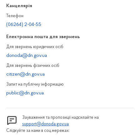
Канцелярiя
Телефон
(06264) 2-04-55
Електронна пошта для звернень
Для звернень юридичних осiб
donoda@dn.gov.ua
Для звернень фізичних осiб
citizen@dn.gov.ua
Запит на публiчну інформацiю
public@dn.gov.ua
Зауваження та пропозиції надсилайте на
support@donoda.gov.ua
Слідкуйте за нами в соц.мережах: