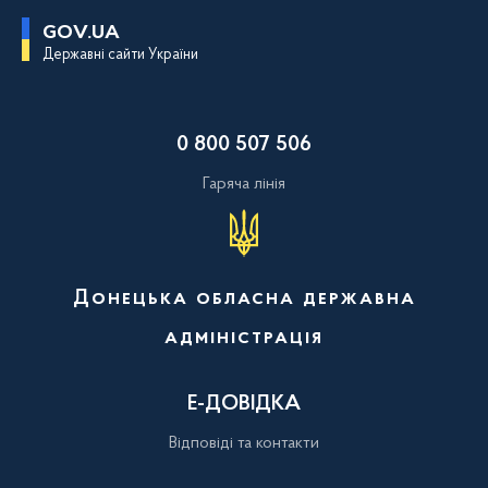
П
GOV.UA
е
Державні сайти України
р
е
й
т
и
0 800 507 506
д
о
о
Гаряча лінія
с
н
о
в
н
о
Донецька обласна державна
г
о
адміністрація
в
м
і
с
Е-ДОВІДКА
т
у
Відповіді та контакти