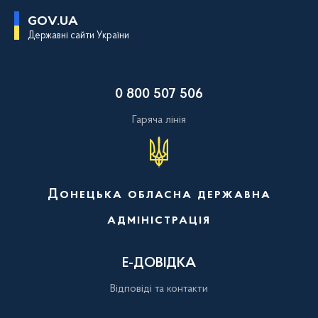
П
GOV.UA
е
Державні сайти України
р
е
й
т
и
0 800 507 506
д
о
о
Гаряча лінія
с
н
о
в
н
о
Донецька обласна державна
г
о
адміністрація
в
м
і
с
Е-ДОВІДКА
т
у
Відповіді та контакти