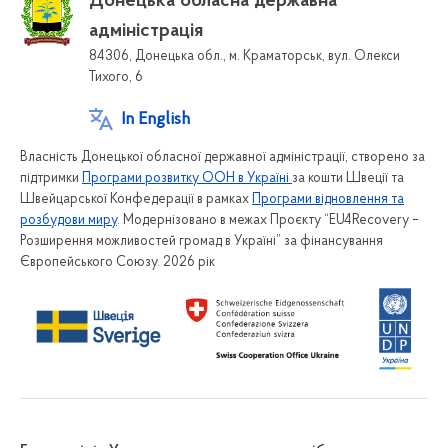
Донецька обласна державна
адміністрація
84306, Донецька обл., м. Краматорськ, вул. Олекси
Тихого, 6
In English
Власність Донецької обласної державної адміністрації, створено за
підтримки
Програми розвитку ООН в Україні
за кошти Швеції та
Швейцарської Конфедерації в рамках
Програми відновлення та
розбудови миру
. Модернізовано в межах Проєкту “EU4Recovery –
Розширення можливостей громад в Україні” за фінансування
Європейського Союзу. 2026 рік