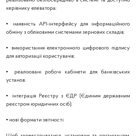
реалізовано безпосередньо в системі та доступно
керівнику елеватора;
▪ наявність АPI-інтерфейсу для інформаційного
обміну з обліковими системами зернових складів;
▪ використання електронного цифрового підпису
для авторизації користувачів;
▪ реалізовані робочі кабінети для банківських
установ;
▪ інтеграція Реєстру з ЄДР (Єдиним державним
реєстром юридичних осіб);
▪ нові формати звітності.
Щоб зареєструватися, установам та організаціям,