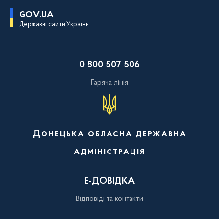
П
GOV.UA
е
Державні сайти України
р
е
й
т
и
0 800 507 506
д
о
о
Гаряча лінія
с
н
о
в
н
о
Донецька обласна державна
г
о
адміністрація
в
м
і
с
Е-ДОВІДКА
т
у
Відповіді та контакти