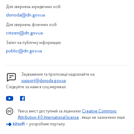
Для звернень юридичних осiб
donoda@dn.gov.ua
Для звернень фізичних осiб
citizen@dn.gov.ua
Запит на публiчну інформацiю
public@dn.gov.ua
Зауваження та пропозиції надсилайте на
support@donoda.gov.ua
Слідкуйте за нами в соц.мережах:
Увесь вміст доступний за ліцензією
Creative Commons
Attribution 4.0 International license
, якщо не зазначено інше
— розробник порталу