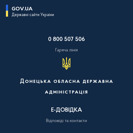
П
GOV.UA
е
Державні сайти України
р
е
й
т
и
0 800 507 506
д
о
о
Гаряча лінія
с
н
о
в
н
о
Донецька обласна державна
г
о
адміністрація
в
м
і
с
Е-ДОВІДКА
т
у
Відповіді та контакти