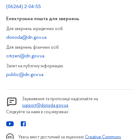
(06264) 2-04-55
Електронна пошта для звернень
Для звернень юридичних осiб
donoda@dn.gov.ua
Для звернень фізичних осiб
citizen@dn.gov.ua
Запит на публiчну інформацiю
public@dn.gov.ua
Зауваження та пропозиції надсилайте на
support@donoda.gov.ua
Слідкуйте за нами в соц.мережах:
Увесь вміст доступний за ліцензією
Creative Commons