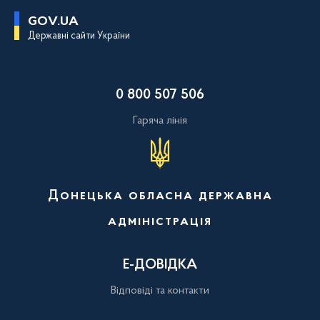
П
GOV.UA
е
Державні сайти України
р
е
й
т
и
0 800 507 506
д
о
о
Гаряча лінія
с
н
о
в
н
о
Донецька обласна державна
г
о
адміністрація
в
м
і
с
Е-ДОВІДКА
т
у
Відповіді та контакти