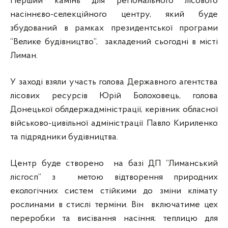
Перший камінь для регіонального лісового
насіннєво-селекційного центру, який буде
збудований в рамках президентської програми
“Велике будівництво”, закладений сьогодні в місті
Лиман.
У заході взяли участь голова Державного агентства
лісових ресурсів Юрій Болоховець, голова
Донецької облдержадміністрації, керівник обласної
військово-цивільної адміністрації Павло Кириленко
та підрядники будівництва.
Центр буде створено на базі ДП “Лиманський
лісгосп” з метою відтворення природних
екологічних систем стійкими до зміни клімату
рослинами в стислі терміни. Він включатиме цех
переробки та висівання насіння; теплицю для