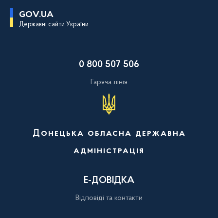
П
GOV.UA
е
Державні сайти України
р
е
й
т
и
0 800 507 506
д
о
о
Гаряча лінія
с
н
о
в
н
о
Донецька обласна державна
г
о
адміністрація
в
м
і
с
Е-ДОВІДКА
т
у
Відповіді та контакти