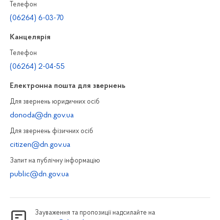
Телефон
(06264) 6-03-70
Канцелярiя
Телефон
(06264) 2-04-55
Електронна пошта для звернень
Для звернень юридичних осiб
donoda@dn.gov.ua
Для звернень фізичних осiб
citizen@dn.gov.ua
Запит на публiчну інформацiю
public@dn.gov.ua
Зауваження та пропозиції надсилайте на