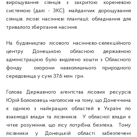
вирощування сіянців з закритою кореневою
системою (далі - ЗКС); майданчик дорощування
сіянців; лісові насіннєві плантації, обладнання для
тривалого зберігання насіння.
На будівництво лісового насіннєво-селекційного
центру Донецькою обласною державною
адміністрацією було виділено кошти з Обласного
фонду охорони навколишнього природного
середовища у сумі 37,6 млн грн.
Голова Державного агентства лісових ресурсів
Юрій Болоховець наголосив на тому, що Донеччина
є однією з найкращих областей в Україні по
взаємодії влади та лісівників. У обласної влади є
чітке розуміння, що лісу потрібна безпека. Тому
лісівники у Донецькій області забезпечені