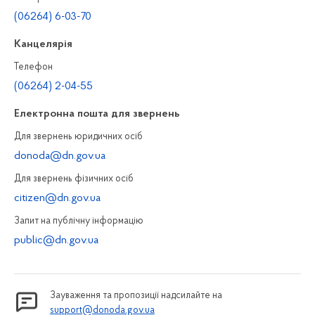
(06264) 6-03-70
Канцелярiя
Телефон
(06264) 2-04-55
Електронна пошта для звернень
Для звернень юридичних осiб
donoda@dn.gov.ua
Для звернень фізичних осiб
citizen@dn.gov.ua
Запит на публiчну інформацiю
public@dn.gov.ua
Зауваження та пропозиції надсилайте на
support@donoda.gov.ua