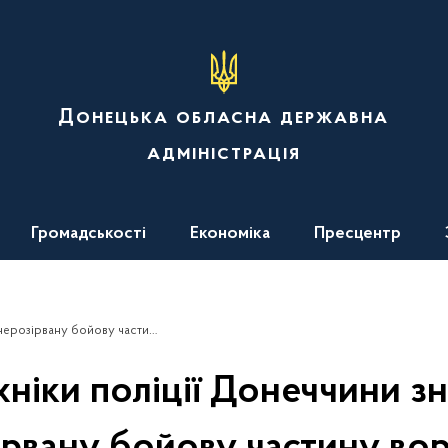
Донецька обласна державна
адміністрація
Громадськості
Економіка
Пресцентр
ову частину ворожого безпілотника
ніки поліції Донеччини 