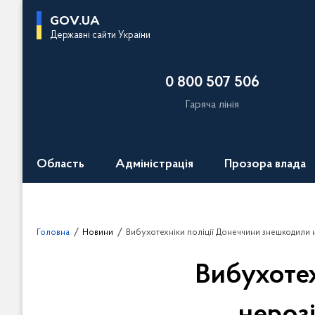
П
GOV.UA
е
Державні сайти України
р
е
0 800 507 506
й
т
Гаряча лінія
и
д
о
Область
Адміністрація
Прозора влада
о
с
н
о
Головна
Новини
Вибухотехніки поліції Донеччини знешкодили нерозірвану бой
в
н
Вибухотех
о
г
о