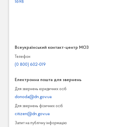
1698
Всеукраїнський контакт-центр МОЗ
Телефон
(0 800) 602-019
Електронна пошта для звернень
Для звернень юридичних осiб
donoda@dn.gov.ua
Для звернень фізичних осiб
citizen@dn.gov.ua
Запит на публiчну інформацiю