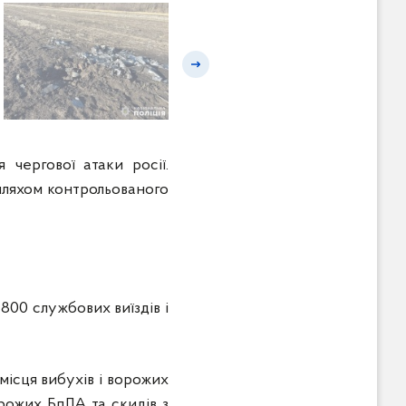
Наступний слайд
чергової атаки росії.
шляхом контрольованого
800 службових виїздів і
місця вибухів і ворожих
рожих БпЛА та скидів з