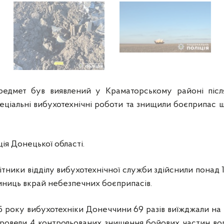
едмет був виявлений у Краматорському районі після 
пеціальні вибухотехнічні роботи та знищили боєприпас 
ія Донецької області.
тники відділу вибухотехнічної служби здійснили понад 1
ниць вкрай небезпечних боєприпасів.
25 року вибухотехніки Донеччини 69 разів виїжджали на 
а провели 4 контрольованих знищення бойових частин во