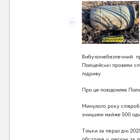
Попередній слайд
Вибухонебезпечний пр
Поліцейські провели с
підриву.
Про це повідомляє Поліц
Минулого року співробі
знищили майже 500 оди
Тільки за перші дні 20
обстрілів у регіоні т