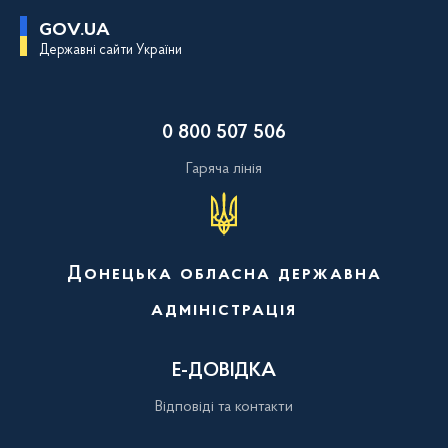
П
GOV.UA
е
Державні сайти України
р
е
й
т
и
0 800 507 506
д
о
о
Гаряча лінія
с
н
о
в
н
о
Донецька обласна державна
г
о
адміністрація
в
м
і
с
Е-ДОВІДКА
т
у
Відповіді та контакти