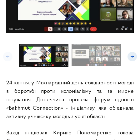
Попередній слайд
Насту
24 квітня, у Міжнародний день солідарності молоді
в боротьбі проти колоніалізму та за мирне
існування, Донеччина провела форум єдності
«Bakhmut Connection» - ініціативу, яка об’єднала
активну учнівську молодь з усієї області.
Захід ініціював Кирило Пономаренко, голова