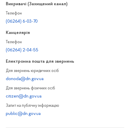
Викривачі (Захищений канал)
Телефон
(06264) 6-03-70
Канцелярiя
Телефон
(06264) 2-04-55
Електронна пошта для звернень
Для звернень юридичних осiб
donoda@dn.gov.ua
Для звернень фізичних осiб
citizen@dn.gov.ua
Запит на публiчну інформацiю
public@dn.gov.ua