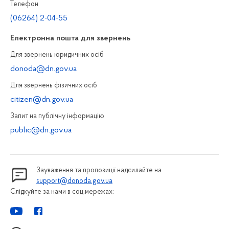
Телефон
(06264) 2-04-55
Електронна пошта для звернень
Для звернень юридичних осiб
donoda@dn.gov.ua
Для звернень фізичних осiб
citizen@dn.gov.ua
Запит на публiчну інформацiю
public@dn.gov.ua
Зауваження та пропозиції надсилайте на
support@donoda.gov.ua
Слідкуйте за нами в соц.мережах: