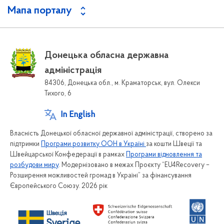
Мапа порталу
Донецька обласна державна
адміністрація
84306, Донецька обл., м. Краматорськ, вул. Олекси
Тихого, 6
In English
Власність Донецької обласної державної адміністрації, створено за
підтримки
Програми розвитку ООН в Україні
за кошти Швеції та
Швейцарської Конфедерації в рамках
Програми відновлення та
розбудови миру
. Модернізовано в межах Проєкту “EU4Recovery –
Розширення можливостей громад в Україні” за фінансування
Європейського Союзу. 2026 рік