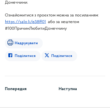
Донеччини.
Ознайомитися з проєктом можна за посиланням:
https://salo.li/e38ff01
або за хештегом
#100ПричинЛюбитиДонеччину
Надрукувати
Поділитися
Поділитися
Попередня
Наступна