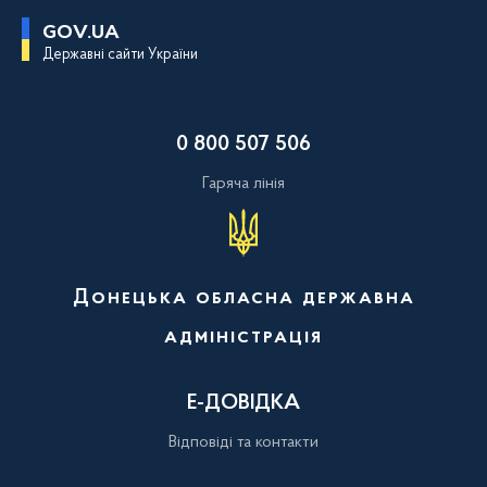
П
GOV.UA
е
Державні сайти України
р
е
й
т
и
0 800 507 506
д
о
о
Гаряча лінія
с
н
о
в
н
о
Донецька обласна державна
г
о
адміністрація
в
м
і
с
Е-ДОВІДКА
т
у
Відповіді та контакти