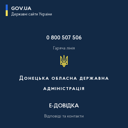
П
GOV.UA
е
Державні сайти України
р
е
й
т
и
0 800 507 506
д
о
о
Гаряча лінія
с
н
о
в
н
о
Донецька обласна державна
г
о
адміністрація
в
м
і
с
Е-ДОВІДКА
т
у
Відповіді та контакти