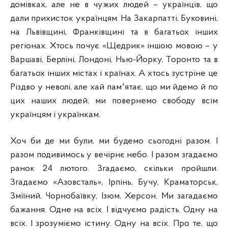
домівках, але не в чужих людей – українців, що
дали прихисток українцям. На Закарпатті, Буковині,
на Львівщині, Франківщині та в багатьох інших
регіонах. Хтось почує «Щедрик» іншою мовою – у
Варшаві, Берліні, Лондоні, Нью-Йорку, Торонто та в
багатьох інших містах і країнах. А хтось зустріне це
Різдво у неволі, але хай памʼятає, що ми йдемо й по
цих наших людей, ми повернемо свободу всім
українцям і українкам.
Хоч би де ми були, ми будемо сьогодні разом. І
разом подивимось у вечірнє небо. І разом згадаємо
ранок 24 лютого. Згадаємо, скільки пройшли.
Згадаємо «Азовсталь», Ірпінь, Бучу, Краматорськ,
Зміїний, Чорнобаївку, Ізюм, Херсон. Ми загадаємо
бажання. Одне на всіх. І відчуємо радість. Одну на
всіх. І зрозуміємо істину. Одну на всіх. Про те, що