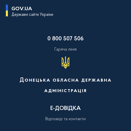
П
GOV.UA
е
Державні сайти України
р
е
й
т
и
0 800 507 506
д
о
о
Гаряча лінія
с
н
о
в
н
о
Донецька обласна державна
г
о
адміністрація
в
м
і
с
Е-ДОВІДКА
т
у
Відповіді та контакти