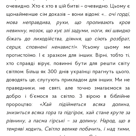
очевидно. Хто є хто в цій битві – очевидно. Цьому є
щонайменше сім доказів – вони відомі: «...
очі горді,
мова неправдива, руки, що проливають кров
невинну, мозок, що кує злі задуми, ноги, які швидко
біжать до лиходійства, діяння, що сіють розбрат,
серця, сповнені ненависті»
. Усьому цьому ми
протистоїмо. І є зразком для інших. Вірні, тобто ті,
хто справді вірує, повинні бути для решти світу
світлом. Більш як 300 днів українці прагнуть цього,
доводять це, слугують прикладом для інших. Ми не
праведники, не святі, але точно змагаємося за
добро і б’ємося за світло. З вірою в біблійне
пророцтво:
«Хай підійметься всяка долина,
знизиться всяка гора та підгірок, хай стане круте за
рівнину, а пасма гірські – за долину. Народ, що в
темряві ходить, Світло велике побачить, і над тими,