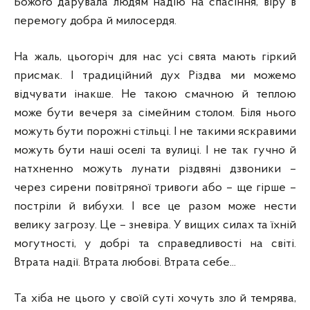
Божого дарувала людям надію на спасіння, віру в
перемогу добра й милосердя.
На жаль, цьогоріч для нас усі свята мають гіркий
присмак. І традиційний дух Різдва ми можемо
відчувати інакше. Не такою смачною й теплою
може бути вечеря за сімейним столом. Біля нього
можуть бути порожні стільці. І не такими яскравими
можуть бути наші оселі та вулиці. І не так гучно й
натхненно можуть лунати різдвяні дзвоники –
через сирени повітряної тривоги або – ще гірше –
постріли й вибухи. І все це разом може нести
велику загрозу. Це – зневіра. У вищих силах та їхній
могутності, у добрі та справедливості на світі.
Втрата надії. Втрата любові. Втрата себе...
Та хіба не цього у своїй суті хочуть зло й темрява,