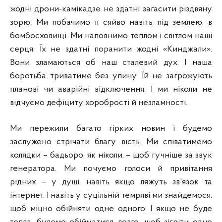
жодні дрони-камікадзе не здатні загасити різдвяну
зорю. Ми побачимо її сяйво навіть під землею, в
бомбосховищі. Ми наповнимо теплом і світлом наші
серця. Їх не здатні поранити жодні «Кинджали».
Вони зламаються об наш сталевий дух. І наша
боротьба триватиме без упину. Їй не загрожують
планові чи аварійні відключення. І ми ніколи не
відчуємо дефіциту хоробрості й незламності.
Ми пережили багато гірких новин і будемо
заслужено стрічати благу вість. Ми співатимемо
колядки – бадьоро, як ніколи, – щоб гучніше за звук
генератора. Ми почуємо голоси й привітання
рідних – у душі, навіть якщо ляжуть зв'язок та
інтернет. І навіть у суцільній темряві ми знайдемося,
щоб міцно обійняти одне одного. І якщо не буде