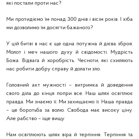
які постали проти нас?
Ми протидіємо їм понад 300 днів і вісім років. І хіба
ми дозволимо їм досягти бажаного?
У цій битві в нас є ще одна потужна й дієва зброя.
Молот і меч нашого духу й свідомості. Мудрість
Божа. Відвага й хоробрість. Чесноти, які схиляють
нас робити добру справу й долати зло.
Головний акт мужності – витримка й доведення
свого діла до кінця попри все. Наш шлях освітлює
правда. Ми знаємо її. Ми захищаємо її. Наша правда
– це боротьба за волю. Свобода має високу ціну.
Але рабство – іще вищу.
Нам освітлюють шлях віра й терпіння. Терпіння та