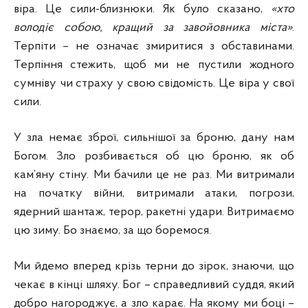
віра. Це сили-близнюки. Як було сказано,
«хто
володіє собою, кращий за завойовника міста»
.
Терпіти – не означає змиритися з обставинами.
Терпіння стежить, щоб ми не пустили жодного
сумніву чи страху у свою свідомість. Це віра у свої
сили.
У зла немає зброї, сильнішої за броню, дану нам
Богом. Зло розбивається об цю броню, як об
кам’яну стіну. Ми бачили це не раз. Ми витримали
на початку війни, витримали атаки, погрози,
ядерний шантаж, терор, ракетні удари. Витримаємо
цю зиму. Бо знаємо, за що боремося.
Ми йдемо вперед крізь терни до зірок, знаючи, що
чекає в кінці шляху. Бог – справедливий суддя, який
добро нагороджує, а зло карає. На якому ми боці –