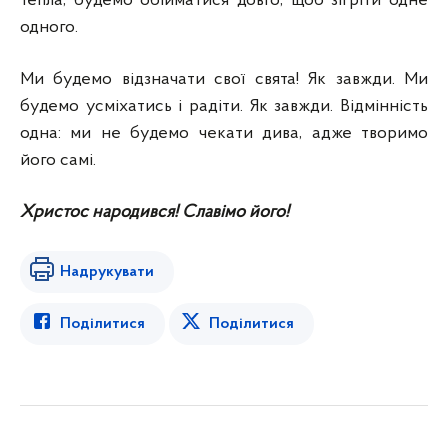
тепла, будемо обійматися довго, щоб зігріти одне
одного.
Ми будемо відзначати свої свята! Як завжди. Ми
будемо усміхатись і радіти. Як завжди. Відмінність
одна: ми не будемо чекати дива, адже творимо
його самі.
Христос народився! Славімо його!
Надрукувати
Поділитися
Поділитися