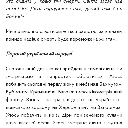
хто сидить у краю тіні смерти, Світло засяє над
ними! Бо Дитя народилося нам, даний нам Син
Божий!
»
Ми віримо, що сльози зміняться радістю, за відчаєм
прийде надія, а смерть буде переможена життям.
Дорогий український народе!
Сьогоднішній день та всі прийдешні зимові свята ми
зустрічаємо в непростих обставинах. Хтось
побачить сьогодні першу зірку в небі над Бахмутом,
Рубіжним, Кремінною. Вздовж тисяч кілометрів лінії
фронту. Хтось – на трасі, в дорозі від українсько-
польського кордону на Херсонщину чи Запоріжжя.
Хтось побачить її крізь діри понівеченого кулями
даху власної оселі. Хтось зустріне свято в чужих