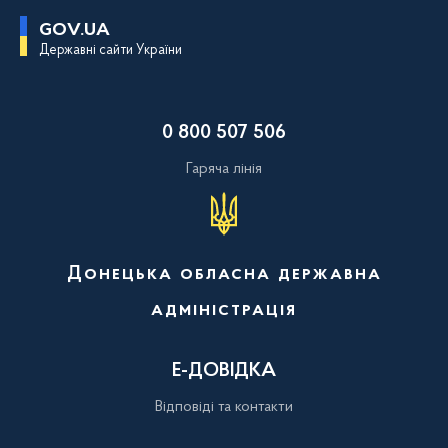
П
GOV.UA
е
Державні сайти України
р
е
й
т
и
0 800 507 506
д
о
о
Гаряча лінія
с
н
о
в
н
о
Донецька обласна державна
г
о
адміністрація
в
м
і
с
Е-ДОВІДКА
т
у
Відповіді та контакти