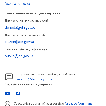
(06264) 2-04-55
Електронна пошта для звернень
Для звернень юридичних осiб
donoda@dn.gov.ua
Для звернень фізичних осiб
citizen@dn.gov.ua
Запит на публiчну інформацiю
public@dn.gov.ua
Зауваження та пропозиції надсилайте на
support@donoda.gov.ua
Слідкуйте за нами в соц.мережах:
Увесь вміст доступний за ліцензією
Creative Commons