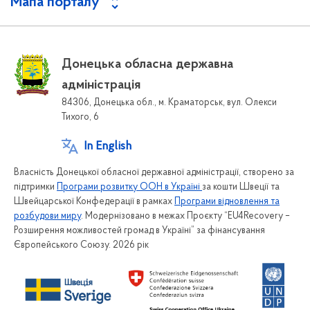
Мапа порталу
Донецька обласна державна
адміністрація
84306, Донецька обл., м. Краматорськ, вул. Олекси
Тихого, 6
In English
Власність Донецької обласної державної адміністрації, створено за
підтримки
Програми розвитку ООН в Україні
за кошти Швеції та
Швейцарської Конфедерації в рамках
Програми відновлення та
розбудови миру
. Модернізовано в межах Проєкту “EU4Recovery –
Розширення можливостей громад в Україні” за фінансування
Європейського Союзу. 2026 рік