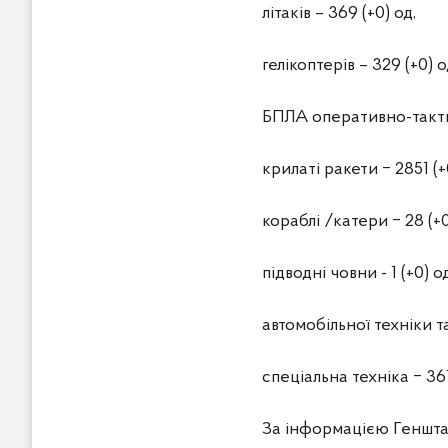
літаків – 369 (+0) од,
гелікоптерів – 329 (+0) о
БПЛА оперативно-тактич
крилаті ракети ‒ 2851 (+
кораблі /катери ‒ 28 (+0
підводні човни - 1 (+0) од
автомобільної техніки т
спеціальна техніка ‒ 361
За інформацією Геншт