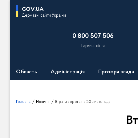
П
GOV.UA
е
Державні сайти України
р
е
0 800 507 506
й
т
Гаряча лінія
и
д
о
Область
Адміністрація
Прозора влада
о
с
н
о
Головна
Новини
Втрати ворога на 30 листопада
в
н
Вт
о
г
о