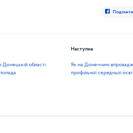
Поділити
Наступна
о Донецькій області
Як на Донеччині впровад
стопада
профільної середньої осві