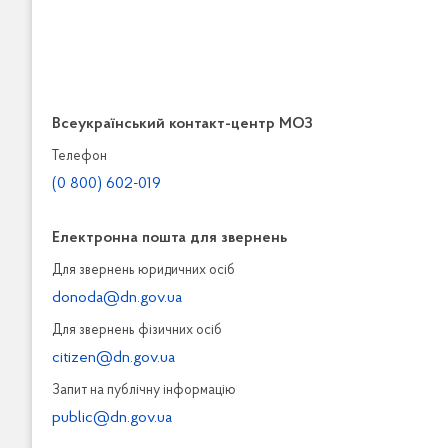
Всеукраїнський контакт-центр МОЗ
Телефон
(0 800) 602-019
Електронна пошта для звернень
Для звернень юридичних осiб
donoda@dn.gov.ua
Для звернень фізичних осiб
citizen@dn.gov.ua
Запит на публiчну інформацiю
public@dn.gov.ua