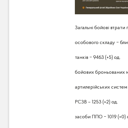
Загальні бойові втрати 
особового складу ‒ близ
танків ‒ 9463 (+5) од,
бойових броньованих ма
артилерійських систем 
РСЗВ – 1253 (+2) од,
засоби ППО ‒ 1019 (+0) 