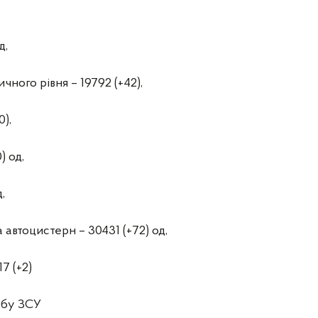
д,
ного рівня – 19792 (+42),
0),
) од,
,
а автоцистерн – 30431 (+72) од,
7 (+2)
абу ЗСУ