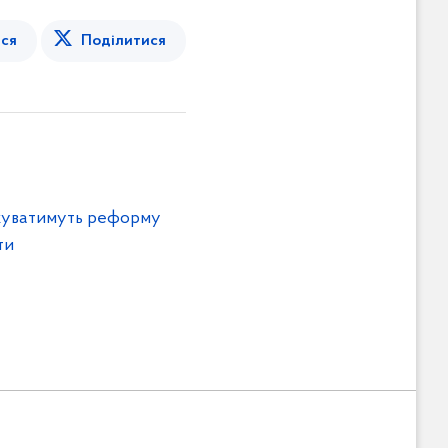
ся
Поділитися
жуватимуть реформу
ти