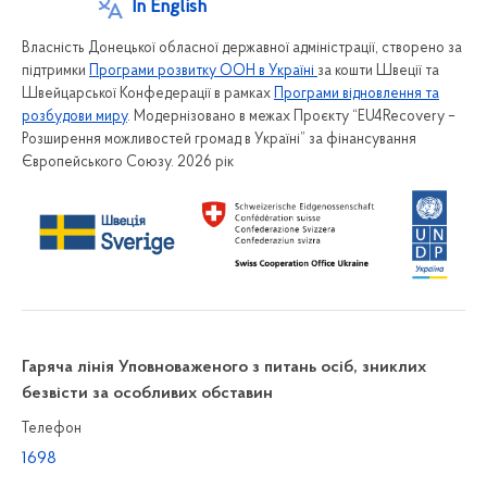
In English
Власність Донецької обласної державної адміністрації, створено за
підтримки
Програми розвитку ООН в Україні
за кошти Швеції та
Швейцарської Конфедерації в рамках
Програми відновлення та
розбудови миру
. Модернізовано в межах Проєкту “EU4Recovery –
Розширення можливостей громад в Україні” за фінансування
Європейського Союзу. 2026 рік
Гаряча лінія Уповноваженого з питань осіб, зниклих
безвісти за особливих обставин
Телефон
1698