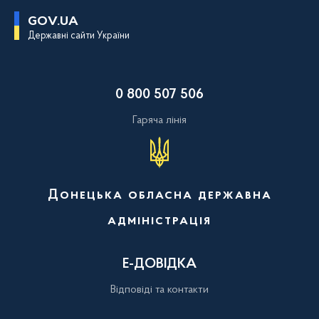
П
GOV.UA
е
Державні сайти України
р
е
й
т
и
0 800 507 506
д
о
о
Гаряча лінія
с
н
о
в
н
о
Донецька обласна державна
г
о
адміністрація
в
м
і
с
Е-ДОВІДКА
т
у
Відповіді та контакти