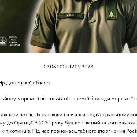
03.03.2001-12.09.2023
Яр Донецької області.
ьйону морської піхоти 38-ої окремої бригади морської п
вській школі. Після школи навчався в Індустріальному кол
у до Франції. З 2020 року був призваний за контрактом д
 піхотинців. Під час повномасштабного вторгнення Росії