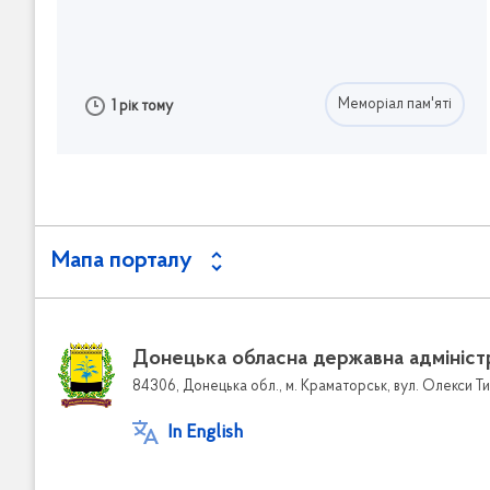
Меморіал пам'яті
1 рік тому
Мапа порталу
Донецька обласна державна адмініст
84306, Донецька обл., м. Краматорськ, вул. Олекси Ти
In English