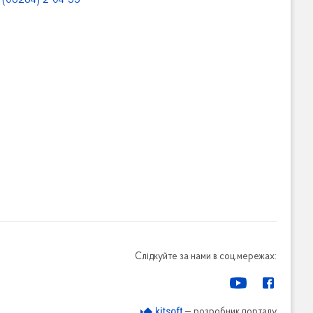
(06264) 2-04-55
Слідкуйте за нами в соц.мережах:
— розробник порталу