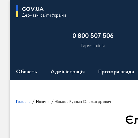
П
GOV.UA
е
Державні сайти України
р
е
0 800 507 506
й
т
Гаряча лінія
и
д
о
Область
Адміністрація
Прозора влада
о
с
н
о
Головна
Новини
Єльцов Руслан Олександрович
в
н
Єл
о
г
о