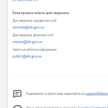
(0 800) 602-019
Електронна пошта для звернень
Для звернень юридичних осiб
donoda@dn.gov.ua
Для звернень фізичних осiб
citizen@dn.gov.ua
Запит на публiчну інформацiю
public@dn.gov.ua
Зауваження та пропозиції надсилайте на
support@donod