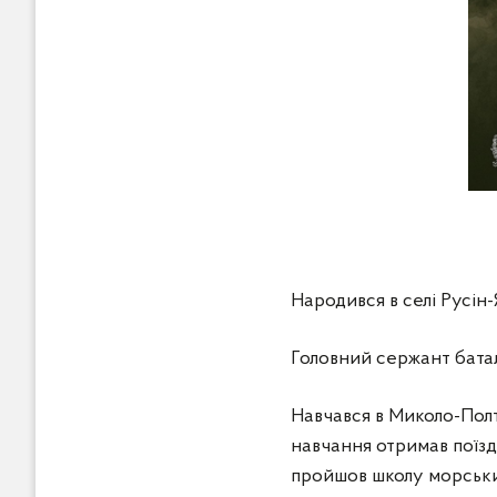
Народився в селі Русін-
Головний сержант батал
Навчався в Миколо-Полта
навчання отримав поїздк
пройшов школу морських