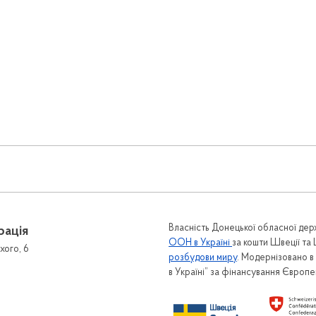
Власність Донецької обласної держ
рація
ООН в Україні
за кошти Швеції та
хого, 6
розбудови миру
. Модернізовано 
в Україні” за фінансування Європ