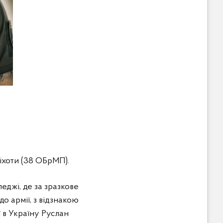
іхоти (38 ОБрМП).
еджі, де за зразкове
о армії, з відзнакою
 в Україну Руслан