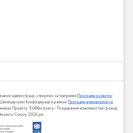
авної адміністрації, створено за підтримки
Програми розвитку
 Швейцарської Конфедерації в рамках
Програми відновлення та
в межах Проєкту “EU4Recovery – Розширення можливостей громад
ейського Союзу. 2026 рік