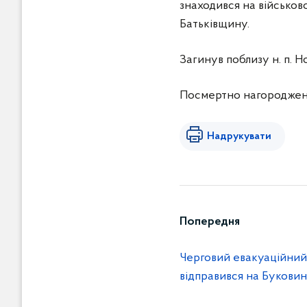
знаходився на військово
Батьківщину.
Загинув поблизу н. п. 
Посмертно нагороджений
Надрукувати
Попередня
Черговий евакуаційний
відправився на Букови