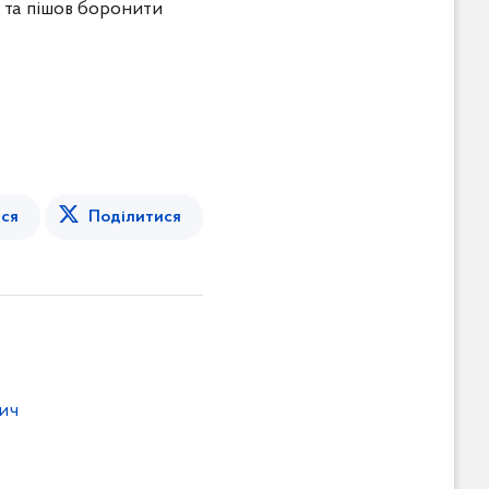
т та пішов боронити
ся
Поділитися
ич