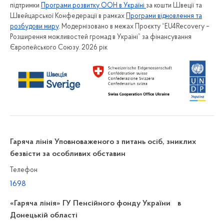
підтримки
Програми розвитку ООН в Україні
за кошти Швеції та
Швейцарської Конфедерації в рамках
Програми відновлення та
розбудови миру
. Модернізовано в межах Проєкту “EU4Recovery –
Розширення можливостей громад в Україні” за фінансування
Європейського Союзу. 2026 рік
Гаряча лінія Уповноваженого з питань осіб, зниклих
безвісти за особливих обставин
Телефон
1698
«Гаряча лінія» ГУ Пенсійного фонду України в
Донецькій області