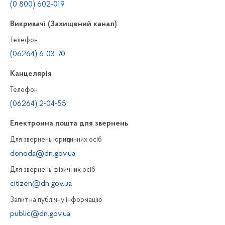
(0 800) 602-019
Викривачі (Захищений канал)
Телефон
(06264) 6-03-70
Канцелярiя
Телефон
(06264) 2-04-55
Електронна пошта для звернень
Для звернень юридичних осiб
donoda@dn.gov.ua
Для звернень фізичних осiб
citizen@dn.gov.ua
Запит на публiчну інформацiю
public@dn.gov.ua