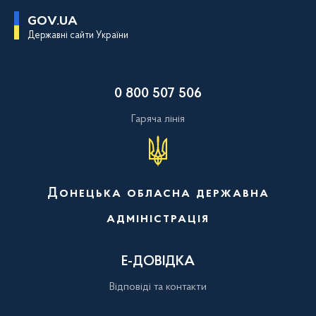
П
GOV.UA
е
Державні сайти України
р
е
й
т
и
0 800 507 506
д
о
о
Гаряча лінія
с
н
о
в
н
о
Донецька обласна державна
г
о
адміністрація
в
м
і
с
Е-ДОВІДКА
т
у
Відповіді та контакти