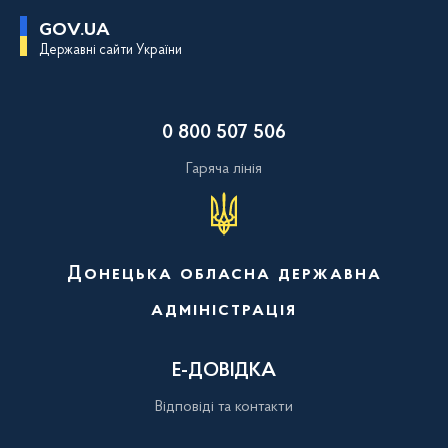
П
GOV.UA
е
Державні сайти України
р
е
й
т
и
0 800 507 506
д
о
о
Гаряча лінія
с
н
о
в
н
о
Донецька обласна державна
г
о
адміністрація
в
м
і
с
Е-ДОВІДКА
т
у
Відповіді та контакти