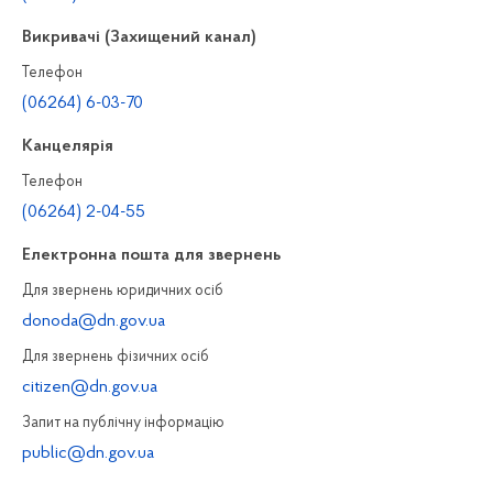
Викривачі (Захищений канал)
Телефон
(06264) 6-03-70
Канцелярiя
Телефон
(06264) 2-04-55
Електронна пошта для звернень
Для звернень юридичних осiб
donoda@dn.gov.ua
Для звернень фізичних осiб
citizen@dn.gov.ua
Запит на публiчну інформацiю
public@dn.gov.ua