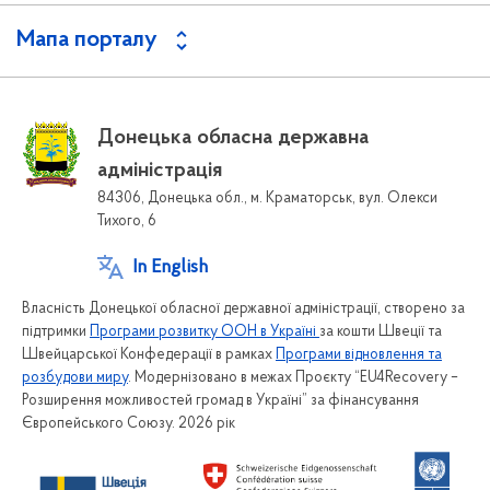
Мапа порталу
Донецька обласна державна
адміністрація
84306, Донецька обл., м. Краматорськ, вул. Олекси
Тихого, 6
In English
Власність Донецької обласної державної адміністрації, створено за
підтримки
Програми розвитку ООН в Україні
за кошти Швеції та
Швейцарської Конфедерації в рамках
Програми відновлення та
розбудови миру
. Модернізовано в межах Проєкту “EU4Recovery –
Розширення можливостей громад в Україні” за фінансування
Європейського Союзу. 2026 рік