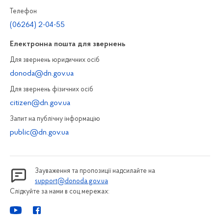
Телефон
(06264) 2-04-55
Електронна пошта для звернень
Для звернень юридичних осiб
donoda@dn.gov.ua
Для звернень фізичних осiб
citizen@dn.gov.ua
Запит на публiчну інформацiю
public@dn.gov.ua
Зауваження та пропозиції надсилайте на
support@donoda.gov.ua
Слідкуйте за нами в соц.мережах: