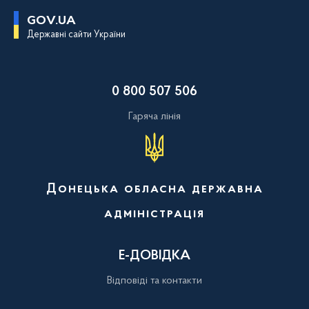
П
GOV.UA
е
Державні сайти України
р
е
й
т
и
0 800 507 506
д
о
о
Гаряча лінія
с
н
о
в
н
о
Донецька обласна державна
г
о
адміністрація
в
м
і
с
Е-ДОВІДКА
т
у
Відповіді та контакти