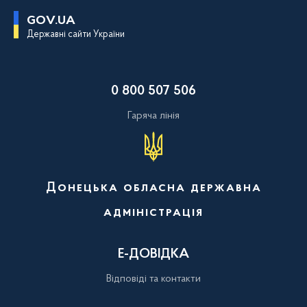
П
GOV.UA
е
Державні сайти України
р
е
й
т
и
0 800 507 506
д
о
о
Гаряча лінія
с
н
о
в
н
о
Донецька обласна державна
г
о
адміністрація
в
м
і
с
Е-ДОВІДКА
т
у
Відповіді та контакти