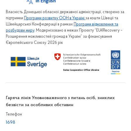
In English
Власність Донецької обласної державної адміністрації, створено за
підтримки
Програми розвитку ООН в Україні
за кошти Швеції та
Швейцарської Конфедерації в рамках
Програми відновлення та
розбудови миру
. Модернізовано в межах Проєкту “EU4Recovery –
Розширення можливостей громад в Україні” за фінансування
Європейського Союзу. 2026 рік
Гаряча лінія Уповноваженого з питань осіб, зниклих
безвісти за особливих обставин
Телефон
1698