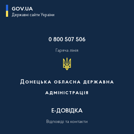
П
GOV.UA
е
Державні сайти України
р
е
й
т
и
0 800 507 506
д
о
о
Гаряча лінія
с
н
о
в
н
о
Донецька обласна державна
г
о
адміністрація
в
м
і
с
Е-ДОВІДКА
т
у
Відповіді та контакти