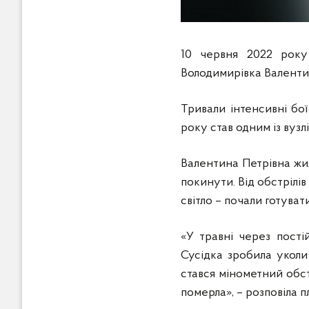
10 червня 2022 року
Володимирівка Валентин
Тривали інтенсивні бої
року став одним із вузл
Валентина Петрівна жил
покинути. Від обстрілі
світло – почали готуват
«У травні через пості
Сусідка зробила уколи 
стався мінометний обст
померла», – розповіла п