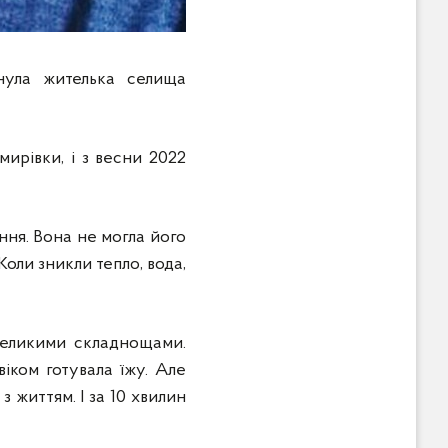
нула жителька селища
мирівки, і з весни 2022
ння. Вона не могла його
оли зникли тепло, вода,
 великими складнощами.
віком готувала їжу. Але
 життям. І за 10 хвилин