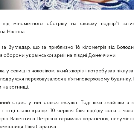
 від мінометного обстрілу на своєму подвірʼї заги
а Нікітіна.
 за Вугледар, що за приблизно 16 кілометрів від Володи
ів оборони української армії на півдні Донеччини.
а у селищі з чоловіком, який хворів і потребував піклува
в подружжя переховувалося в п’ятиповерховому будинку. К
и на вогнищі.
йний стрес у неї стався інсульт. Тоді ліки знайшли з
і тітці стало краще. 10 червня біля під’їзду вона з чоло
ріл. Валентина Петрівна отримала поранення, несумісні з
лемінниця Лілія Саранча.