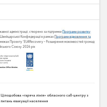
авної адміністрації, створено за підтримки
Програми розвитку
 Швейцарської Конфедерації в рамках
Програми відновлення та
в межах Проєкту “EU4Recovery – Розширення можливостей громад
ейського Союзу. 2026 рік
Цілодобова «гаряча лінія» обласного call-центру з
питань евакуації населення