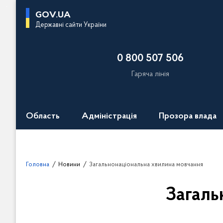
П
GOV.UA
е
Державні сайти України
р
е
0 800 507 506
й
т
Гаряча лінія
и
д
о
Область
Адміністрація
Прозора влада
о
с
н
о
Головна
Новини
Загальнонаціональна хвилина мовчання
в
н
Загаль
о
г
о