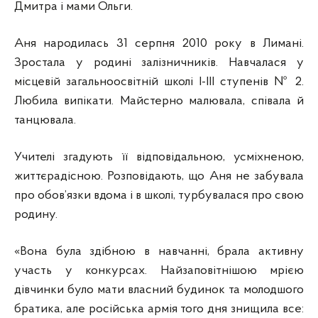
Дмитра і мами Ольги.
Аня народилась 31 серпня 2010 року в Лимані.
Зростала у родині залізничників. Навчалася у
місцевій загальноосвітній школі І-ІІІ ступенів № 2.
Любила випікати. Майстерно малювала, співала й
танцювала.
Учителі згадують її відповідальною, усміхненою,
життєрадісною. Розповідають, що Аня не забувала
про обов’язки вдома і в школі, турбувалася про свою
родину.
«Вона була здібною в навчанні, брала активну
участь у конкурсах. Найзаповітнішою мрією
дівчинки було мати власний будинок та молодшого
братика, але російська армія того дня знищила все: