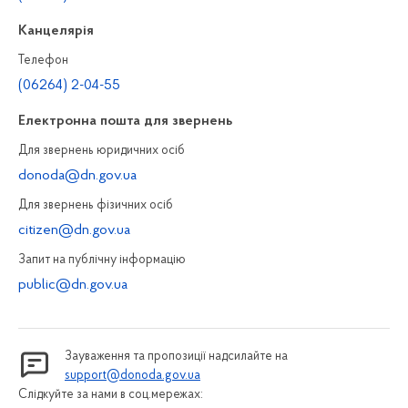
Канцелярiя
Телефон
(06264) 2-04-55
Електронна пошта для звернень
Для звернень юридичних осiб
donoda@dn.gov.ua
Для звернень фізичних осiб
citizen@dn.gov.ua
Запит на публiчну інформацiю
public@dn.gov.ua
Зауваження та пропозиції надсилайте на
support@donoda.gov.ua
Слідкуйте за нами в соц.мережах: