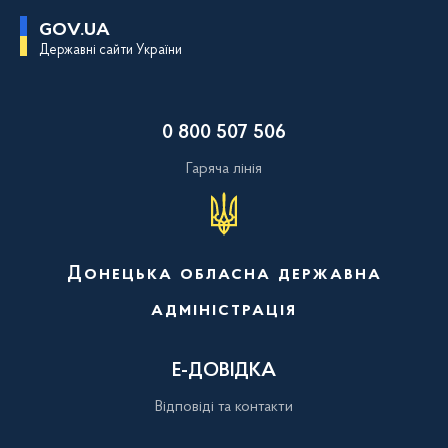
П
GOV.UA
е
Державні сайти України
р
е
й
т
и
0 800 507 506
д
о
о
Гаряча лінія
с
н
о
в
н
о
Донецька обласна державна
г
о
адміністрація
в
м
і
с
Е-ДОВІДКА
т
у
Відповіді та контакти