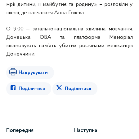
мрії дитини, її майбутнє та родину», – розповіли у
школі, де навчалася Анна Голєва.
О 9:00 — загальнонаціональна хвилина мовчання.
Донецька ОВА та платформа Меморіал
вшановують пам’ять убитих росіянами мешканців
Донеччини.
Надрукувати
Поділитися
Поділитися
Попередня
Наступна