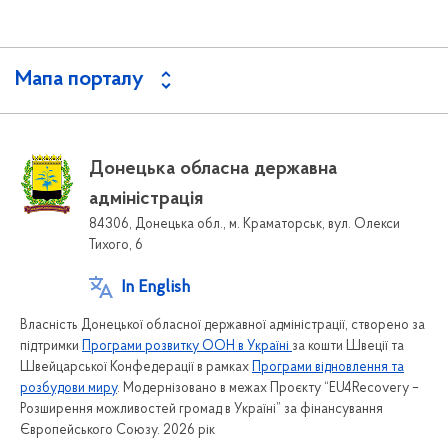
Мапа порталу
Донецька обласна державна
адміністрація
84306, Донецька обл., м. Краматорськ, вул. Олекси
Тихого, 6
In English
Власність Донецької обласної державної адміністрації, створено за
підтримки
Програми розвитку ООН в Україні
за кошти Швеції та
Швейцарської Конфедерації в рамках
Програми відновлення та
розбудови миру
. Модернізовано в межах Проєкту “EU4Recovery –
Розширення можливостей громад в Україні” за фінансування
Європейського Союзу. 2026 рік