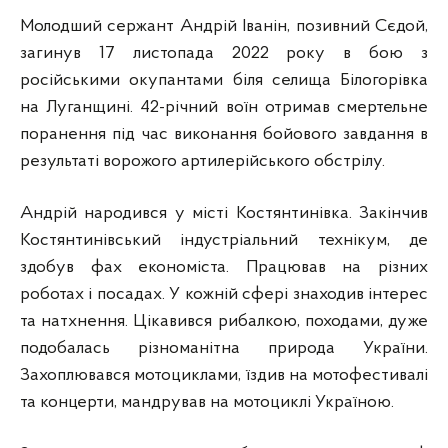
Молодший сержант Андрій Іванін, позивний Сєдой,
загинув 17 листопада 2022 року в бою з
російськими окупантами біля селища Білогорівка
на Луганщині. 42-річний воїн отримав смертельне
поранення під час виконання бойового завдання в
результаті ворожого артилерійського обстрілу.
Андрій народився у місті Костянтинівка. Закінчив
Костянтинівський індустріальний технікум, де
здобув фах економіста. Працював на різних
роботах і посадах. У кожній сфері знаходив інтерес
та натхнення. Цікавився рибалкою, походами, дуже
подобалась різноманітна природа України.
Захоплювався мотоциклами, їздив на мотофестивалі
та концерти, мандрував на мотоциклі Україною.