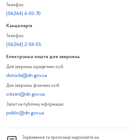
Телефон
(06264) 6-03-70
Канцелярiя
Телефон
(06264) 2-04-55
Електронна пошта для звернень
Для звернень юридичних осiб
donoda@dn.gov.ua
Для звернень фізичних осiб
citizen@dn.gov.ua
Запит на публiчну інформацiю
public@dn.gov.ua
Зауваження та пропозиції надсилайте на