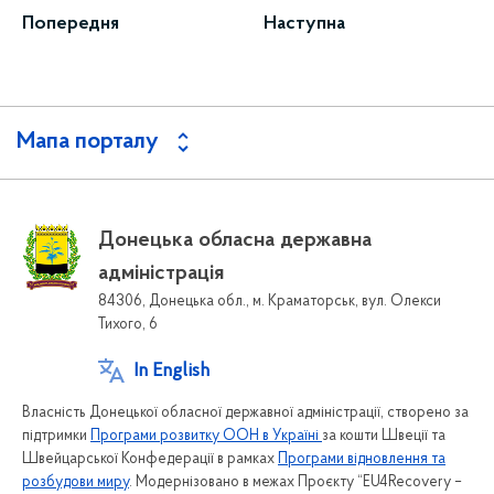
Попередня
Наступна
Мапа порталу
Донецька обласна державна
адміністрація
84306, Донецька обл., м. Краматорськ, вул. Олекси
Тихого, 6
In English
Власність Донецької обласної державної адміністрації, створено за
підтримки
Програми розвитку ООН в Україні
за кошти Швеції та
Швейцарської Конфедерації в рамках
Програми відновлення та
розбудови миру
. Модернізовано в межах Проєкту “EU4Recovery –