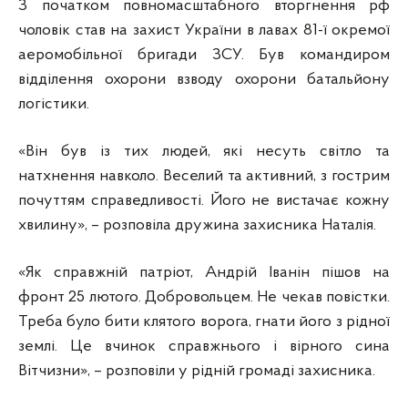
З початком повномасштабного вторгнення рф
чоловік став на захист України в лавах 81-ї окремої
аеромобільної бригади ЗСУ. Був командиром
відділення охорони взводу охорони батальйону
логістики.
«Він був із тих людей, які несуть світло та
натхнення навколо. Веселий та активний, з гострим
почуттям справедливості. Його не вистачає кожну
хвилину», – розповіла дружина захисника Наталія.
«Як справжній патріот, Андрій Іванін пішов на
фронт 25 лютого. Добровольцем. Не чекав повістки.
Треба було бити клятого ворога, гнати його з рідної
землі. Це вчинок справжнього і вірного сина
Вітчизни», – розповіли у рідній громаді захисника.