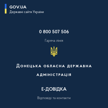
П
GOV.UA
е
Державні сайти України
р
е
й
т
и
0 800 507 506
д
о
о
Гаряча лінія
с
н
о
в
н
о
Донецька обласна державна
г
о
адміністрація
в
м
і
с
Е-ДОВІДКА
т
у
Відповіді та контакти