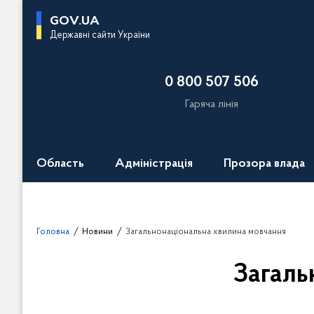
П
GOV.UA
е
Державні сайти України
р
е
0 800 507 506
й
т
Гаряча лінія
и
д
о
Область
Адміністрація
Прозора влада
о
с
н
о
Головна
Новини
Загальнонаціональна хвилина мовчання
в
н
Загаль
о
г
о