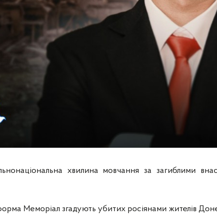
ьнонаціональна хвилина мовчання за загиблими внасл
орма Меморіал згадують убитих росіянами жителів Дон