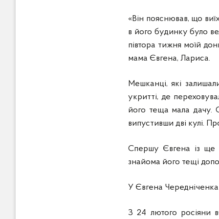
«Він пояснював, що виї
в його будинку було ве
півтора тижня моїй дон
мама Євгена, Лариса.
Мешканці, які залишали
укритті, де переховува
його теща мала дачу. 
випустивши дві кулі. Про
Спершу Євгена із ще 
знайома його тещі допо
У Євгена Чередніченка 
З 24 лютого росіяни 