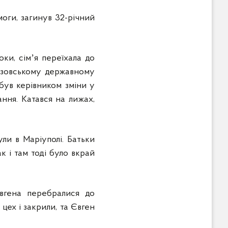
моги, загинув 32-річний
оки, сімʼя переїхала до
азовському державному
 був керівником зміни у
ння. Катався на лижах,
ли в Маріуполі. Батьки
к і там тоді було вкрай
вгена перебралися до
цех і закрили, та Євген