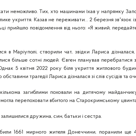
хати неможливо. Тих, хто машинами їхав у напрямку Зап
лике укриття. Казав не переживати… 2 березня звʼязок із
ьці прийшло повідомлення від нього: «Я живий, передайт
ся в Маріуполі, створили чат, звідки Лариса дізналася
лися більше сотні людей. Євген планував перебратися 
Однак 5 квітня 2022 року біля укриття житлового буди
 обставини трагедії Лариса дізналася зі слів сусідів та оч
кількома загиблими поховали на дитячому майданчику
могла перепоховати вбитого на Старокримському цвинтар
залишилися дружина, син, батьки і сестра.
вбили 1661 мирного жителя Донеччини, поранили ще 40