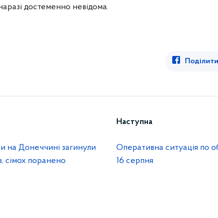
 наразі достеменно невідома.
Поділити
Наступна
ли на Донеччині загинули
Оперативна ситуація по о
, сімох поранено
16 серпня