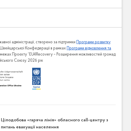
авної адміністрації, створено за підтримки
Програми розвитку
 Швейцарської Конфедерації в рамках
Програми відновлення та
в межах Проєкту “EU4Recovery – Розширення можливостей громад
ейського Союзу. 2026 рік
Цілодобова «гаряча лінія» обласного call-центру з
питань евакуації населення