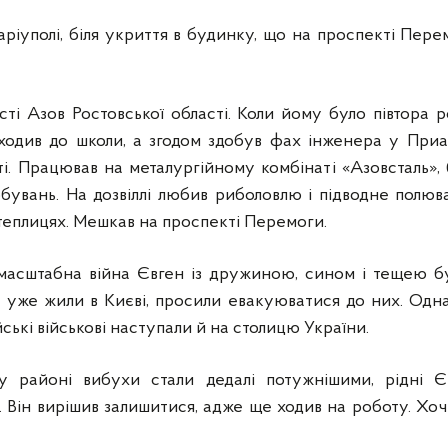
аріуполі, біля укриття в будинку, що на проспекті Пере
сті Азов Ростовської області. Коли йому було півтора р
 ходив до школи, а згодом здобув фах інженера у При
і. Працював на металургійному комбінаті «Азовсталь»,
бувань. На дозвіллі любив риболовлю і підводне полюва
теплицях. Мешкав на проспекті Перемоги.
асштабна війна Євген із дружиною, сином і тещею бу
ас уже жили в Києві, просили евакуюватися до них. Одна
ські військові наступали й на столицю України.
у районі вибухи стали дедалі потужнішими, рідні Є
. Він вирішив залишитися, адже ще ходив на роботу. Хоч 