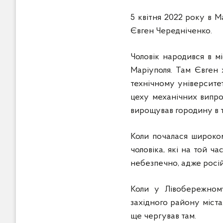
5 квітня 2022 року в М
Євген Чередніченко.
Чоловік народився в мі
Маріуполя. Там Євген
технічному університет
цеху механічних випро
вирощував городину в 
Коли почалася широком
чоловіка, які на той ч
небезпечно, адже росій
Коли у Лівобережном
західного району міста
ще чергував там.