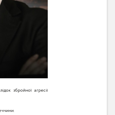
ідок збройної агресії
еччини.