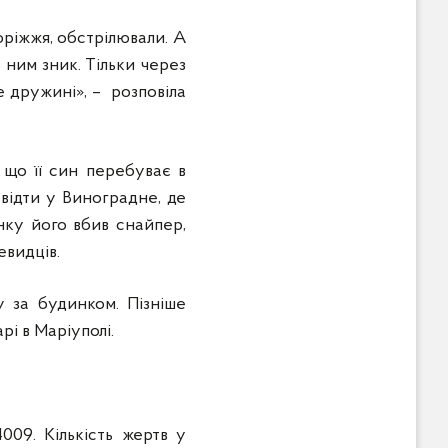
оріжжя, обстрілювали. А
 ним зник. Тільки через
е дружині», – розповіла
, що її син перебуває в
звідти у Виноградне, де
нку його вбив снайпер,
евидців.
 за будинком. Пізніше
і в Маріуполі.
09. Кількість жертв у