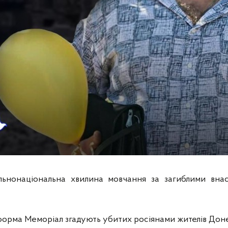
ьнонаціональна хвилина мовчання за загиблими внасл
орма Меморіал згадують убитих росіянами жителів Дон