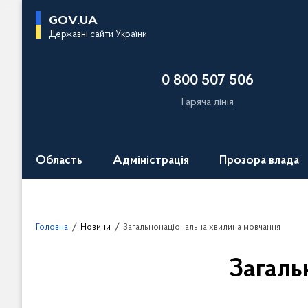
П
GOV.UA
е
Державні сайти України
р
е
0 800 507 506
й
т
Гаряча лінія
и
д
о
Область
Адміністрація
Прозора влада
о
с
н
о
Головна
Новини
Загальнонаціональна хвилина мовчання
в
н
Загаль
о
г
о