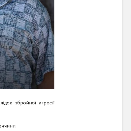
ідок збройної агресії
еччини.