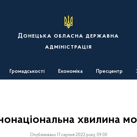
Донецька обласна державна
адміністрація
Громадськості
Економіка
Пресцентр
нонаціональна хвилина м
Опубліковано 17 серпня 2022 року, 09:00