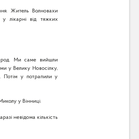
ня. Житель Волновахи
у лікарні від тяжких
город. Ми саме вийшли
ами у Велику Новосілку,
о. Потім у потрапили у
Миколу у Вінниці.
разі невідома кількість