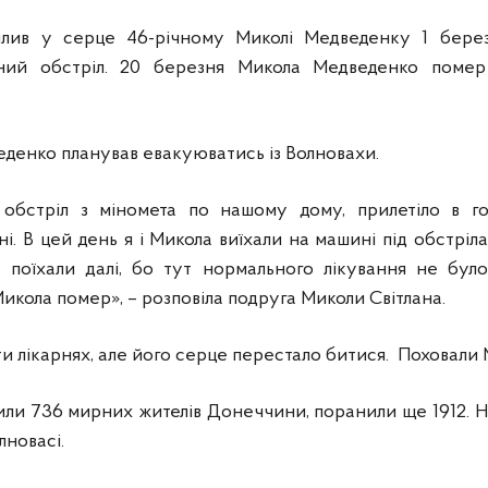
ілив у серце 46-річному Миколі Медведенку 1 берез
тний обстріл. 20 березня Микола Медведенко помер 
еденко планував евакуюватись із Волновахи.
 обстріл з міномета по нашому дому, прилетіло в 
ні. В цей день я і Микола виїхали на машині під обстріл
а поїхали далі, бо тут нормального лікування не бул
 Микола помер», – розповіла подруга Миколи Світлана.
ти лікарнях, але його серце перестало битися. Поховали 
или 736 мирних жителів Донеччини, поранили ще 1912. На
лновасі.