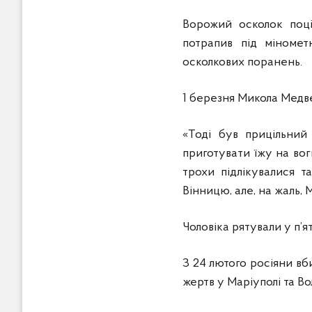
Ворожий осколок поц
потрапив під міноме
осколкових поранень.
1 березня Микола Медв
«Тоді був прицільний
приготувати їжу на вог
трохи підлікувалися т
Вінницю, але, на жаль,
Чоловіка рятували у п’я
З 24 лютого росіяни вб
жертв у Маріуполі та Во