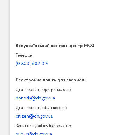
Всеукраїнський контакт-центр МОЗ
Телефон
(0 800) 602-019
Електронна пошта для звернень
Для звернень юридичних осiб
donoda@dn.gov.ua
Для звернень фізичних осiб
citizen@dn.gov.ua
Запит на публiчну інформацiю
public@dn.gov.ua