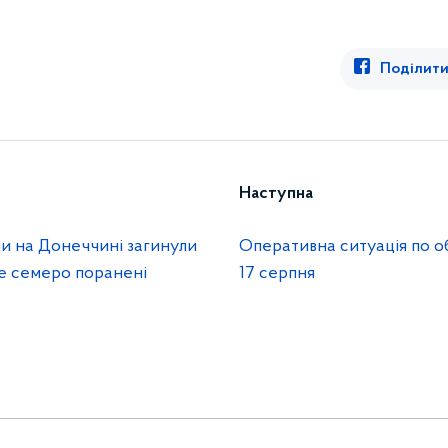
Поділити
Наступна
ли на Донеччині загинули
Оперативна ситуація по о
ще семеро поранені
17 серпня