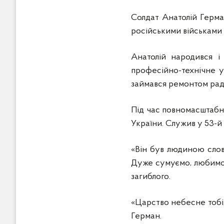
Солдат Анатолій Герман
російськими військами 
Анатолій народився і
професійно-технічне у
займався ремонтом рад
Під час повномасштабно
України. Служив у 53-й
«Він був людиною слов
Дуже сумуємо, любимо,
загиблого.
«Царство небесне тобі
Герман.