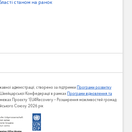
бласті станом на ранок
авної адміністрації, створено за підтримки
Програми розвитку
 Швейцарської Конфедерації в рамках
Програми відновлення та
в межах Проєкту “EU4Recovery – Розширення можливостей громад
ейського Союзу. 2026 рік