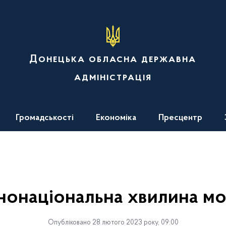
Донецька обласна державна
адміністрація
Громадськості
Економіка
Пресцентр
нонаціональна хвилина м
Опубліковано 28 лютого 2023 року, 09:00