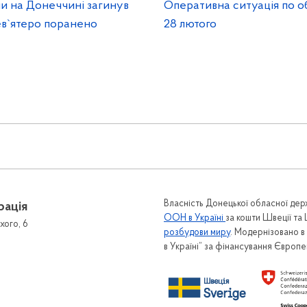
ли на Донеччині загинув
Оперативна ситуація по о
ев`ятеро поранено
28 лютого
Власність Донецької обласної держ
рація
ООН в Україні
за кошти Швеції та
хого, 6
розбудови миру
. Модернізовано 
в Україні” за фінансування Європ