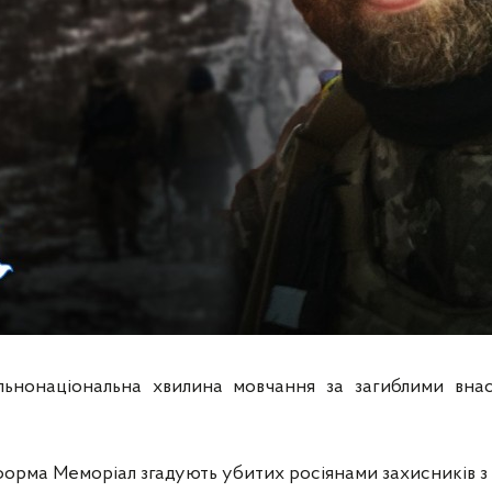
ьнонаціональна хвилина мовчання за загиблими внасл
орма Меморіал згадують убитих росіянами захисників з