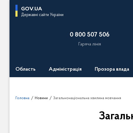
П
GOV.UA
е
Державні сайти України
р
е
0 800 507 506
й
т
Гаряча лінія
и
д
о
Область
Адміністрація
Прозора влада
о
с
н
о
Головна
Новини
Загальнонаціональна хвилина мовчання
в
н
Загаль
о
г
о