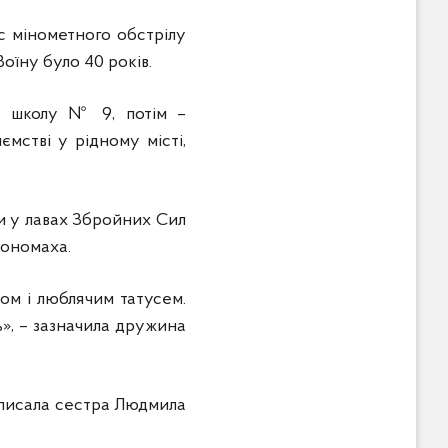
ас мінометного обстрілу
оїну було 40 років.
ву школу № 9, потім –
мстві у рідному місті,
ни у лавах Збройних Сил
Мономаха.
ом і люблячим татусем.
», – зазначила дружина
аписала сестра Людмила