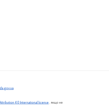
a.gov.ua
ribution 4.0 International license
, якщо не