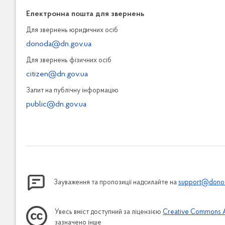
Електронна пошта для звернень
Для звернень юридичних осiб
donoda@dn.gov.ua
Для звернень фізичних осiб
citizen@dn.gov.ua
Запит на публiчну інформацiю
public@dn.gov.ua
Зауваження та пропозиції надсилайте на
support@donod
Увесь вміст доступний за ліцензією
Creative Commons Att
зазначено інше