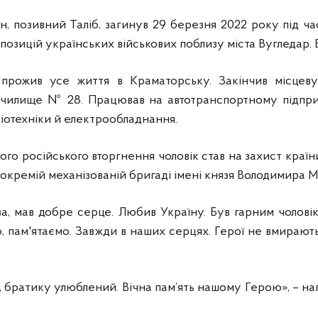
, позивний Таліб, загинув 29 березня 2022 року під ч
позицій українських військових поблизу міста Вугледар. В
 прожив усе життя в Краматорську. Закінчив місце
чилище № 28. Працював на автотранспортному підприє
іотехніки й електрообладнання.
го російського вторгнення чоловік став на захист краї
 окремій механізованій бригаді імені князя Володимира 
а, мав добре серце. Любив Україну. Був гарним чоловік
 пам'ятаємо. Завжди в наших серцях. Герої не вмирають
, братику улюблений. Вічна пам’ять нашому Герою», – н