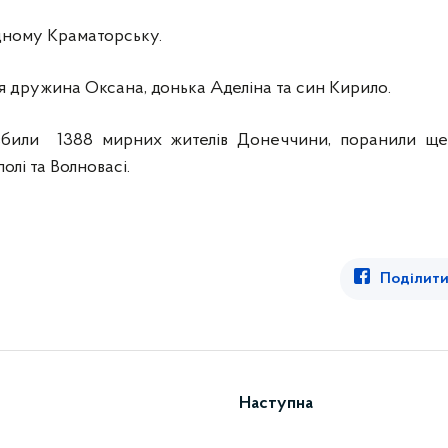
ідному Краматорську.
я дружина Оксана, донька Аделіна та син Кирило.
вбили 1388 мирних жителів Донеччини, поранили ще 
олі та Волновасі.
Поділити
Наступна