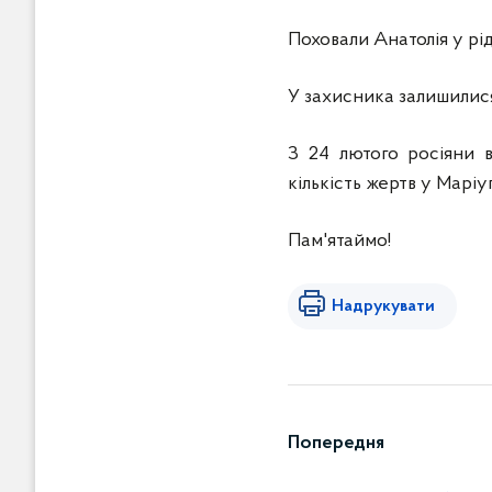
Поховали Анатолія у р
У захисника залишилис
З 24 лютого росіяни 
кількість жертв у Маріуп
Пам'ятаймо!
Надрукувати
Попередня