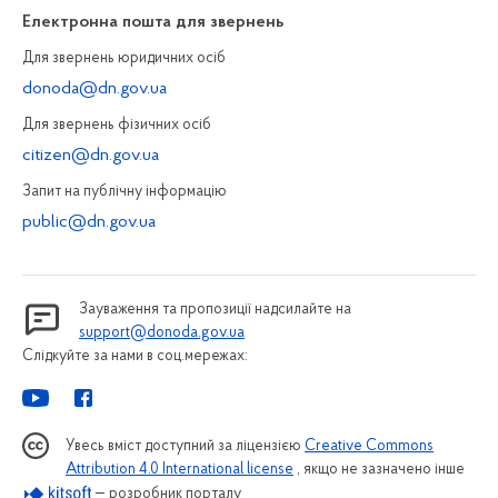
Електронна пошта для звернень
Для звернень юридичних осiб
donoda@dn.gov.ua
Для звернень фізичних осiб
citizen@dn.gov.ua
Запит на публiчну інформацiю
public@dn.gov.ua
Зауваження та пропозиції надсилайте на
support@donoda.gov.ua
Слідкуйте за нами в соц.мережах:
Увесь вміст доступний за ліцензією
Creative Commons
Attribution 4.0 International license
, якщо не зазначено інше
— розробник порталу