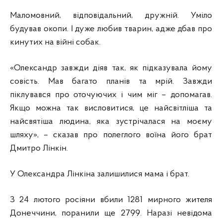
Маломовний, відповідальний, дружній. Уміло
будував окопи. І дуже любив тварин, адже дбав про
кинутих на війні собак.
«Олександр завжди діяв так, як підказувала йому
совість. Мав багато планів та мрій. Завжди
піклувався про оточуючих і чим міг – допомагав.
Якщо можна так висловитися, це найсвітліша та
найсвятіша людина, яка зустрічалася на моєму
шляху», – сказав про полеглого воїна його брат
Дмитро Лінкін.
У Олександра Лінкіна залишилися мама і брат.
З 24 лютого росіяни вбили 1281 мирного жителя
Донеччини, поранили ще 2799. Наразі невідома