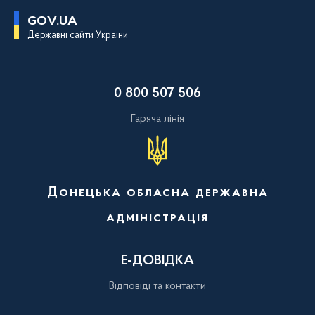
П
GOV.UA
е
Державні сайти України
р
е
й
т
и
0 800 507 506
д
о
о
Гаряча лінія
с
н
о
в
н
о
Донецька обласна державна
г
о
адміністрація
в
м
і
с
Е-ДОВІДКА
т
у
Відповіді та контакти