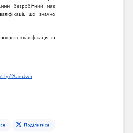
аний безробітний має
ліфікації, що значно
овідна кваліфікація та
bit.ly/2UnnJwh
ся
Поділитися