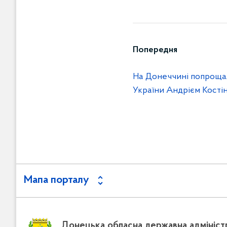
Попередня
На Донеччині попрощал
України Андрієм Кості
Мапа порталу
Донецька обласна державна адмініст