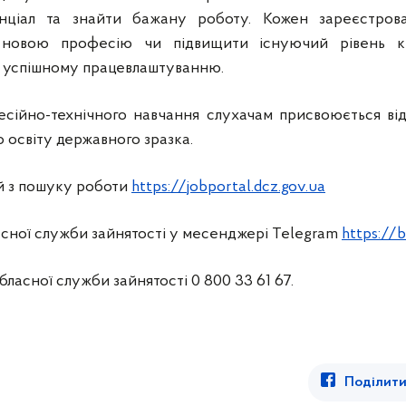
тенціал та знайти бажану роботу. Кожен зареєстров
и новою професію чи підвищити існуючий рівень ква
 успішному працевлаштуванню.
есійно-технічного навчання слухачам присвоюється відп
о освіту державного зразка.
й з пошуку роботи
https://jobportal.dcz.gov.ua
асної служби зайнятості у месенджері Telegram
https://
бласної служби зайнятості 0 800 33 61 67.
Поділити