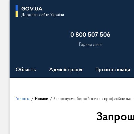
П
GOV.UA
е
Державні сайти України
р
е
0 800 507 506
й
т
Гаряча лінія
и
д
о
Область
Адміністрація
Прозора влада
о
с
н
о
Головна
Новини
Запрошуємо безробітних на професійне навча
в
н
Запрош
о
г
о