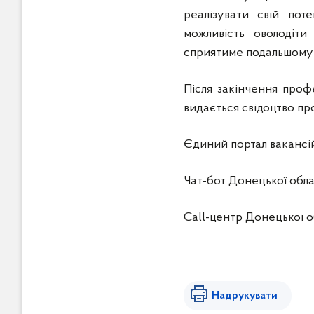
реалізувати свій по
можливість оволодіт
сприятиме подальшому
Після закінчення проф
видається свідоцтво пр
Єдиний портал вакансі
Чат-бот Донецької обл
Call-центр Донецької о
Надрукувати