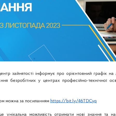
нтр зайнятості інформує про орієнтовний графік на 
ання безробітних у центрах професійно-технічної ос
ом можна за посиланням
https://bit.ly/46TDCyq
 унікальна можливість отримати нові знання та на