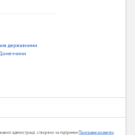
ачив державними
 Донеччини
авної адміністрації, створено за підтримки
Програми розвитку