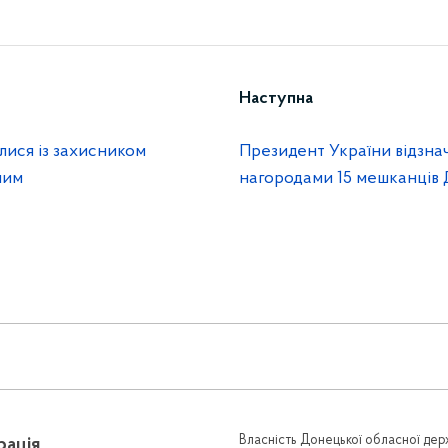
Наступна
ися із захисником
Президент України відзн
ним
нагородами 15 мешканців
Власність Донецької обласної держ
рація