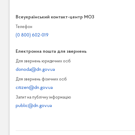
Всеукраїнський контакт-центр МОЗ
Телефон
(0 800) 602-019
Електронна пошта для звернень
Для звернень юридичних осiб
donoda@dn.gov.ua
Для звернень фізичних осiб
citizen@dn.gov.ua
Запит на публiчну інформацiю
public@dn.gov.ua