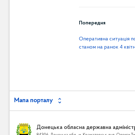
Попередня
Оперативна ситуація п
станом на ранок 4 квіт
Мапа порталу
Донецька обласна державна адмініст