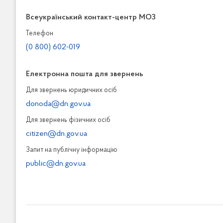
Всеукраїнський контакт-центр МОЗ
Телефон
(0 800) 602-019
Електронна пошта для звернень
Для звернень юридичних осiб
donoda@dn.gov.ua
Для звернень фізичних осiб
citizen@dn.gov.ua
Запит на публiчну інформацiю
public@dn.gov.ua