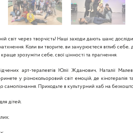
ій світ через творчість! Наші заходи дають шанс досліди
натхнення. Коли ви творите, ви занурюєтеся вглиб себе, д
краще зрозуміти себе, свої цінності та прагнення.
ідчених арт-терапевтів Юлії Жданович, Наталії Мале
ринете у різнокольоровий світ емоцій, де кінотерапія 
 самопізнання. Приходьте в культурний хаб на безкошто
ля дітей;
лих;
х;,