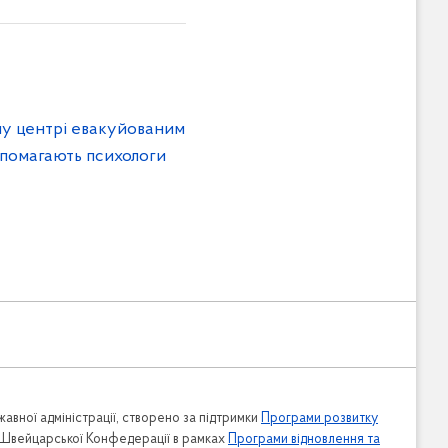
му центрі евакуйованим
помагають психологи
авної адміністрації, створено за підтримки
Програми розвитку
 Швейцарської Конфедерації в рамках
Програми відновлення та