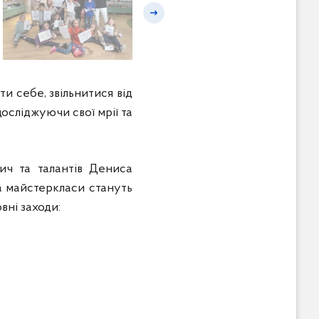
Наступний слайд
ти себе, звільнитися від
осліджуючи свої мрії та
вич та талантів Дениса
та майстеркласи стануть
вні заходи: