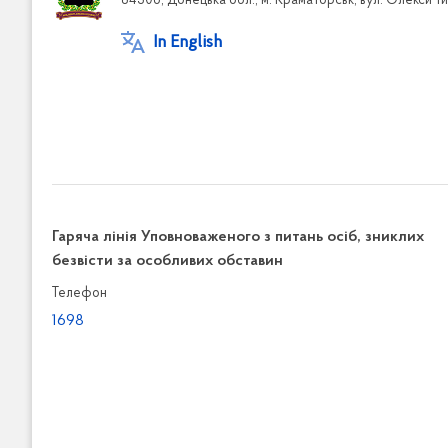
84306, Донецька обл., м. Краматорськ, вул. Олекси Ти
In English
Гаряча лінія Уповноваженого з питань осіб, зниклих
безвісти за особливих обставин
Телефон
1698