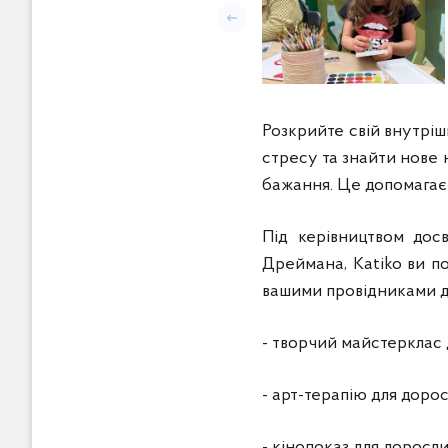
Попередній слайд
Розкрийте свій внутрішн
стресу та знайти нове 
бажання. Це допомагає 
Під керівництвом досв
Дреймана, Katiko ви по
вашими провідниками до
- творчий майстерклас д
- арт-терапію для дорос
- кінопоказ для доросли