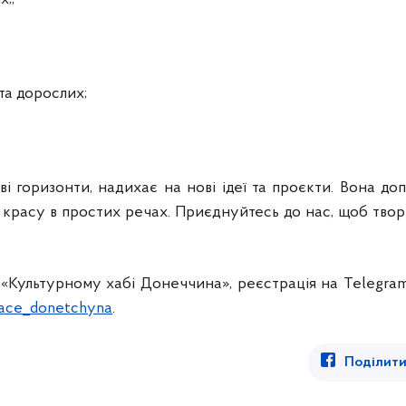
 та дорослих;
ві горизонти, надихає на нові ідеї та проєкти. Вона до
и красу в простих речах. Приєднуйтесь до нас, щоб тво
«Культурному хабі Донеччина», реєстрація на Telegra
pace_donetchyna
.
Поділити