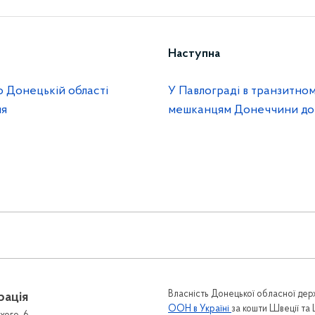
Наступна
о Донецькій області
У Павлограді в транзитно
ня
мешканцям Донеччини до
Власність Донецької обласної держ
рація
ООН в Україні
за кошти Швеції та