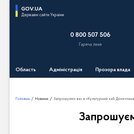
П
GOV.UA
е
Державні сайти України
р
е
0 800 507 506
й
т
Гаряча лінія
и
д
о
Область
Адміністрація
Прозора влада
о
с
н
о
Головна
Новини
Запрошуємо вас в «Культурний хаб Донеччина»
в
н
Запрошуєм
о
г
о