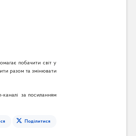
помагає побачити світ у
рити разом та змінювати
m-каналі за посиланням
ся
Поділитися