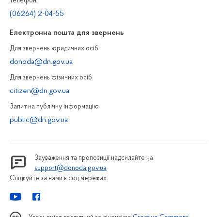
Телефон
(06264) 2-04-55
Електронна пошта для звернень
Для звернень юридичних осiб
donoda@dn.gov.ua
Для звернень фізичних осiб
citizen@dn.gov.ua
Запит на публiчну інформацiю
public@dn.gov.ua
Зауваження та пропозиції надсилайте на
support@donoda.gov.ua
Слідкуйте за нами в соц.мережах: