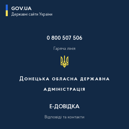
П
GOV.UA
е
Державні сайти України
р
е
й
т
и
0 800 507 506
д
о
о
Гаряча лінія
с
н
о
в
н
о
Донецька обласна державна
г
о
адміністрація
в
м
і
с
Е-ДОВІДКА
т
у
Відповіді та контакти