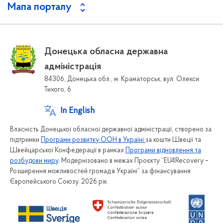
Мапа порталу
Донецька обласна державна
адміністрація
84306, Донецька обл., м. Краматорськ, вул. Олекси
Тихого, 6
In English
Власність Донецької обласної державної адміністрації, створено за
підтримки
Програми розвитку ООН в Україні
за кошти Швеції та
Швейцарської Конфедерації в рамках
Програми відновлення та
розбудови миру
. Модернізовано в межах Проєкту “EU4Recovery –
Розширення можливостей громад в Україні” за фінансування
Європейського Союзу. 2026 рік