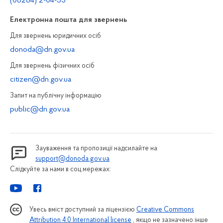
(06264) 2-04-55
Електронна пошта для звернень
Для звернень юридичних осiб
donoda@dn.gov.ua
Для звернень фізичних осiб
citizen@dn.gov.ua
Запит на публiчну інформацiю
public@dn.gov.ua
Зауваження та пропозиції надсилайте на
support@donoda.gov.ua
Слідкуйте за нами в соц.мережах:
Увесь вміст доступний за ліцензією
Creative Commons
Attribution 4.0 International license
, якщо не зазначено інше