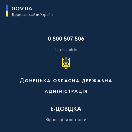
П
GOV.UA
е
Державні сайти України
р
е
й
т
и
0 800 507 506
д
о
о
Гаряча лінія
с
н
о
в
н
о
Донецька обласна державна
г
о
адміністрація
в
м
і
с
Е-ДОВІДКА
т
у
Відповіді та контакти