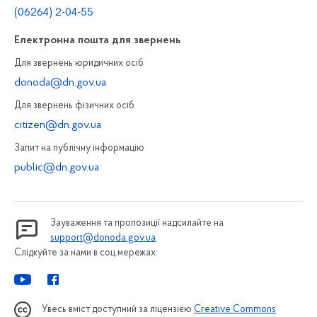
(06264) 2-04-55
Електронна пошта для звернень
Для звернень юридичних осiб
donoda@dn.gov.ua
Для звернень фізичних осiб
citizen@dn.gov.ua
Запит на публiчну інформацiю
public@dn.gov.ua
Зауваження та пропозиції надсилайте на
support@donoda.gov.ua
Слідкуйте за нами в соц.мережах:
Увесь вміст доступний за ліцензією
Creative Commons