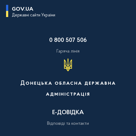
П
GOV.UA
е
Державні сайти України
р
е
й
т
и
0 800 507 506
д
о
о
Гаряча лінія
с
н
о
в
н
о
Донецька обласна державна
г
о
адміністрація
в
м
і
с
Е-ДОВІДКА
т
у
Відповіді та контакти