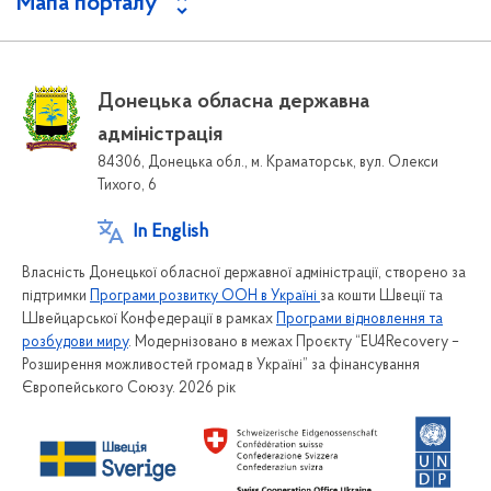
Мапа порталу
Донецька обласна державна
адміністрація
84306, Донецька обл., м. Краматорськ, вул. Олекси
Тихого, 6
In English
Власність Донецької обласної державної адміністрації, створено за
підтримки
Програми розвитку ООН в Україні
за кошти Швеції та
Швейцарської Конфедерації в рамках
Програми відновлення та
розбудови миру
. Модернізовано в межах Проєкту “EU4Recovery –
Розширення можливостей громад в Україні” за фінансування
Європейського Союзу. 2026 рік