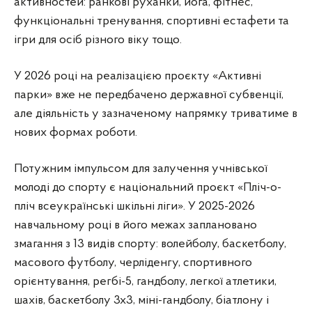
активностей: ранкові руханки, йога, фітнес,
функціональні тренування, спортивні естафети та
ігри для осіб різного віку тощо.
У 2026 році на реалізацією проєкту «Активні
парки» вже не передбачено державної субвенції,
але діяльність у зазначеному напрямку триватиме в
нових формах роботи.
Потужним імпульсом для залучення учнівської
молоді до спорту є національний проєкт «Пліч-о-
пліч всеукраїнські шкільні ліги». У 2025-2026
навчальному році в його межах заплановано
змагання з 13 видів спорту: волейболу, баскетболу,
масового футболу, черліденгу, спортивного
орієнтування, регбі-5, гандболу, легкої атлетики,
шахів, баскетболу 3х3, міні-гандболу, біатлону і