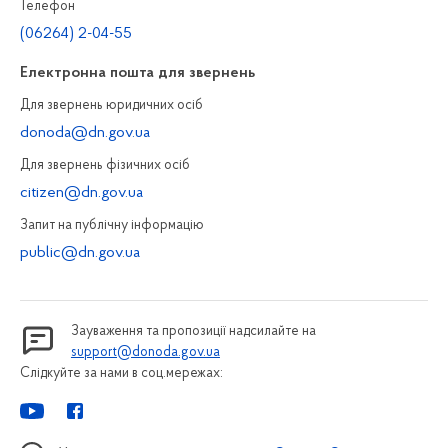
Телефон
(06264) 2-04-55
Електронна пошта для звернень
Для звернень юридичних осiб
donoda@dn.gov.ua
Для звернень фізичних осiб
citizen@dn.gov.ua
Запит на публiчну інформацiю
public@dn.gov.ua
Зауваження та пропозиції надсилайте на
support@donoda.gov.ua
Слідкуйте за нами в соц.мережах: