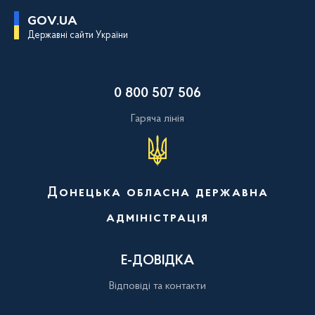
П
GOV.UA
е
Державні сайти України
р
е
й
т
и
0 800 507 506
д
о
о
Гаряча лінія
с
н
о
в
н
о
Донецька обласна державна
г
о
адміністрація
в
м
і
с
Е-ДОВІДКА
т
у
Відповіді та контакти