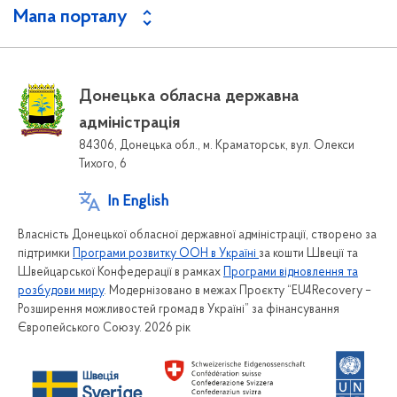
Мапа порталу
Донецька обласна державна
адміністрація
84306, Донецька обл., м. Краматорськ, вул. Олекси
Тихого, 6
In English
Власність Донецької обласної державної адміністрації, створено за
підтримки
Програми розвитку ООН в Україні
за кошти Швеції та
Швейцарської Конфедерації в рамках
Програми відновлення та
розбудови миру
. Модернізовано в межах Проєкту “EU4Recovery –
Розширення можливостей громад в Україні” за фінансування
Європейського Союзу. 2026 рік