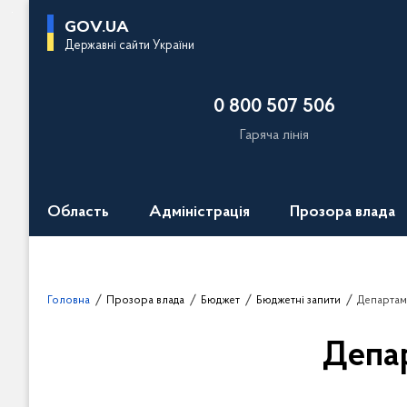
П
GOV.UA
е
Державні сайти України
р
е
0 800 507 506
й
т
Гаряча лінія
и
д
о
Область
Адміністрація
Прозора влада
о
с
н
о
Головна
Прозора влада
Бюджет
Бюджетні запити
Департам
в
н
Депа
о
г
о