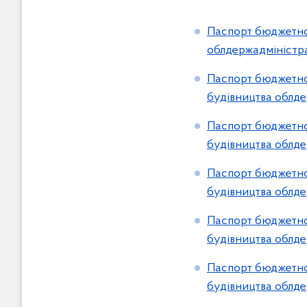
в
м
Паспорт бюджетно
і
облдержадміністра
с
т
Паспорт бюджетної
у
будівництва облде
Паспорт бюджетної
будівництва облде
Паспорт бюджетної
будівництва облде
Паспорт бюджетної
будівництва облде
Паспорт бюджетної
будівництва облде