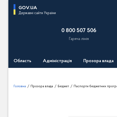
П
GOV.UA
е
Державні сайти України
р
е
0 800 507 506
й
т
Гаряча лінія
и
д
о
Область
Адміністрація
Прозора влада
о
с
н
о
Головна
Прозора влада
Бюджет
Паспорти бюджетних прогр
в
н
о
г
о