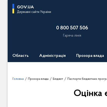
П
GOV.UA
е
Державні сайти України
р
е
0 800 507 506
й
т
Гаряча лінія
и
д
о
Область
Адміністрація
Прозора влада
о
с
н
о
Головна
Прозора влада
Бюджет
Паспорти бюджетних прогр
в
н
Оцінка 
о
г
о