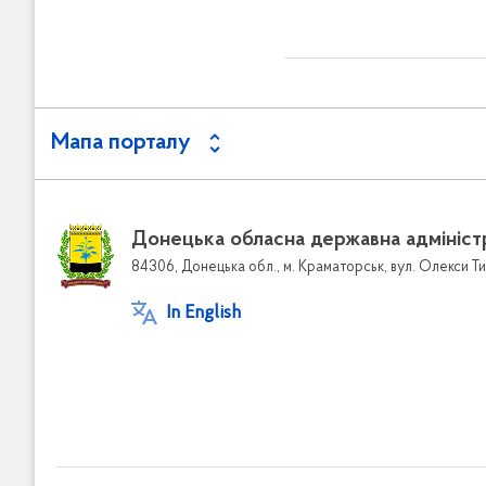
в
м
і
с
т
у
Мапа порталу
Донецька обласна державна адмініст
84306, Донецька обл., м. Краматорськ, вул. Олекси Ти
In English