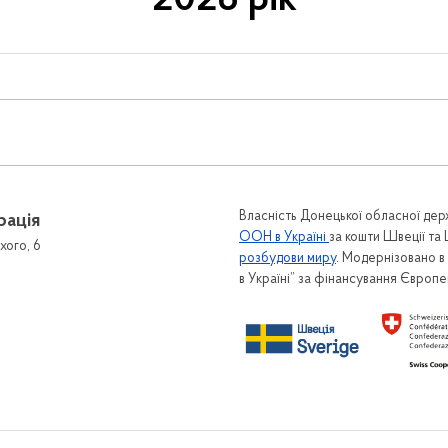
2026 рік
Власність Донецької обласної держ
рація
ООН в Україні
за кошти Швеції та
хого, 6
розбудови миру
. Модернізовано 
в Україні” за фінансування Європ