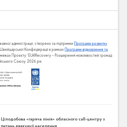
авної адміністрації, створено за підтримки
Програми розвитку
 Швейцарської Конфедерації в рамках
Програми відновлення та
в межах Проєкту “EU4Recovery – Розширення можливостей громад
ейського Союзу. 2026 рік
Цілодобова «гаряча лінія» обласного call-центру з
питань евакуації населення