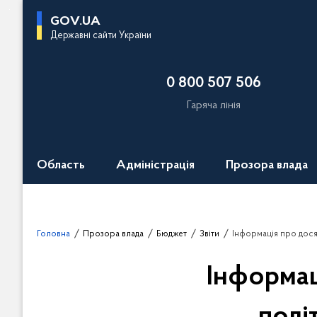
П
GOV.UA
е
Державні сайти України
р
е
0 800 507 506
й
т
Гаряча лінія
и
д
о
Область
Адміністрація
Прозора влада
о
с
н
о
Головна
Прозора влада
Бюджет
Звіти
Інформація про досягн
в
н
Інформац
о
г
о