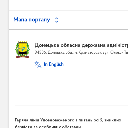
Мапа порталу
Донецька обласна державна адмініст
84306, Донецька обл., м. Краматорськ, вул. Олекси Ти
In English
Гаряча лінія Уповноваженого з питань осіб, зниклих
безвісти за особливих обставин