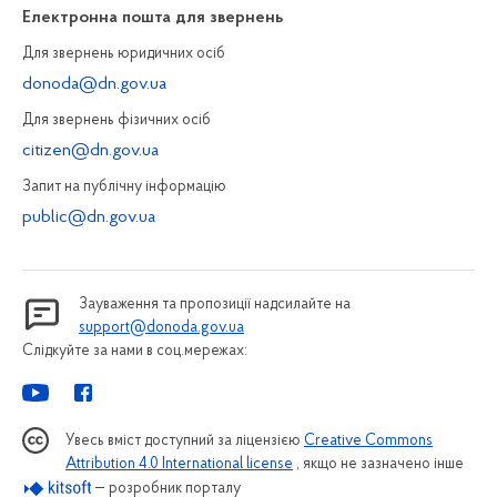
Електронна пошта для звернень
Для звернень юридичних осiб
donoda@dn.gov.ua
Для звернень фізичних осiб
citizen@dn.gov.ua
Запит на публiчну інформацiю
public@dn.gov.ua
Зауваження та пропозиції надсилайте на
support@donoda.gov.ua
Слідкуйте за нами в соц.мережах:
Увесь вміст доступний за ліцензією
Creative Commons
Attribution 4.0 International license
, якщо не зазначено інше
— розробник порталу