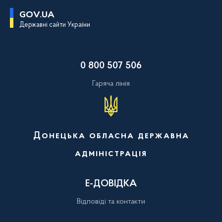
П
GOV.UA
е
Державні сайти України
р
е
й
т
и
0 800 507 506
д
о
о
Гаряча лінія
с
н
о
в
н
о
Донецька обласна державна
г
о
адміністрація
в
м
і
с
Е-ДОВІДКА
т
у
Відповіді та контакти