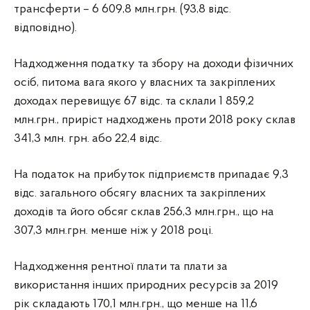
трансферти – 6 609,8 млн.грн. (93,8 відс.
відповідно).
Надходження податку та збору на доходи фізичних
осіб, питома вага якого у власних та закріплених
доходах перевищує 67 відс. та склали 1 859,2
млн.грн., приріст надходжень проти 2018 року склав
341,3 млн. грн. або 22,4 відс.
На податок на прибуток підприємств припадає 9,3
відс. загального обсягу власних та закріплених
доходів та його обсяг склав 256,3 млн.грн., що на
307,3 млн.грн. менше ніж у 2018 році.
Надходження рентної плати та плати за
використання інших природних ресурсів за 2019
рік складають 170,1 млн.грн., що менше на 11,6