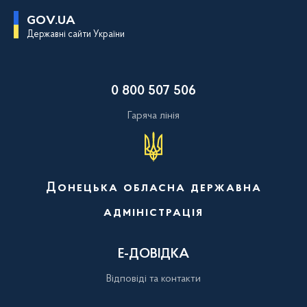
П
GOV.UA
е
Державні сайти України
р
е
й
т
и
0 800 507 506
д
о
о
Гаряча лінія
с
н
о
в
н
о
Донецька обласна державна
г
о
адміністрація
в
м
і
с
Е-ДОВІДКА
т
у
Відповіді та контакти