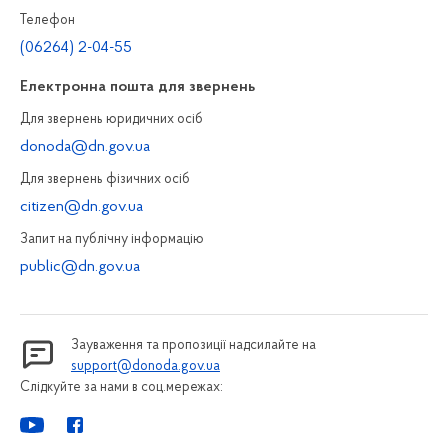
Телефон
(06264) 2-04-55
Електронна пошта для звернень
Для звернень юридичних осiб
donoda@dn.gov.ua
Для звернень фізичних осiб
citizen@dn.gov.ua
Запит на публiчну інформацiю
public@dn.gov.ua
Зауваження та пропозиції надсилайте на
support@donoda.gov.ua
Слідкуйте за нами в соц.мережах: