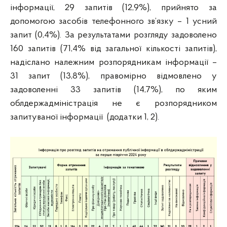
інформації, 29 запитів (12,9%), прийнято за
допомогою засобів телефонного зв’язку – 1 усний
запит (0,4%). За результатами розгляду задоволено
160 запитів (71,4% від загальної кількості запитів),
надіслано належним розпорядникам інформації –
31 запит (13,8%), правомірно відмовлено у
задоволенні 33 запитів (14,7%), по яким
облдержадміністрація не є розпорядником
запитуваної інформації (додатки 1, 2).