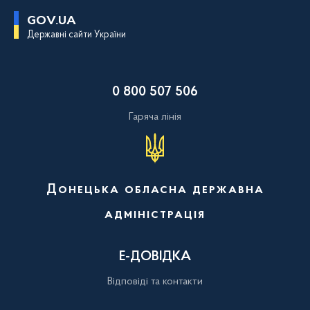
П
GOV.UA
е
Державні сайти України
р
е
й
т
и
0 800 507 506
д
о
о
Гаряча лінія
с
н
о
в
н
о
Донецька обласна державна
г
о
адміністрація
в
м
і
с
Е-ДОВІДКА
т
у
Відповіді та контакти