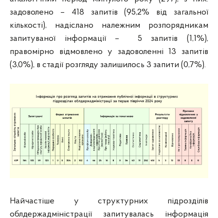
задоволено – 418 запитів (95,2% від загальної
кількості), надіслано належним розпорядникам
запитуваної інформації – 5 запитів (1,1%),
правомірно відмовлено у задоволенні 13 запитів
(3,0%), в стадії розгляду залишилось 3 запити (0,7%).
Найчастіше у структурних підрозділів
облдержадміністрації запитувалась інформація