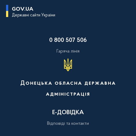
П
GOV.UA
е
Державні сайти України
р
е
й
т
и
0 800 507 506
д
о
о
Гаряча лінія
с
н
о
в
н
о
Донецька обласна державна
г
о
адміністрація
в
м
і
с
Е-ДОВІДКА
т
у
Відповіді та контакти