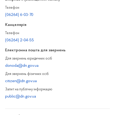
Телефон
(06264) 6-03-70
Канцелярiя
Телефон
(06264) 2-04-55
Електронна пошта для звернень
Для звернень юридичних осiб
donoda@dn.gov.ua
Для звернень фізичних осiб
citizen@dn.gov.ua
Запит на публiчну інформацiю
public@dn.gov.ua