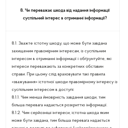
8. Чи переважає шкода від надання інформації
суспільний інтерес в отриманні інформації?
8.1. Зважте істотну шкоду, що може бути завдана
захищеним правомірним інтересам, із суспільним
інтересом в отриманні інформації і обґрунтуйте, які
інтереси переважають за конкретних обставин
справи. При цьому слід враховувати такі правила
«зважування» істотної шкоди правомірному інтересу із
суспільним інтересом в доступі:
8.1.1. Чим менша ймовірність завдання шкоди, тим
більша перевага надається розкриттю інформації.
8.1.2. Чим серйозніші інтереси, істотна шкода яким
може бути завдана, тим більша перевага надається