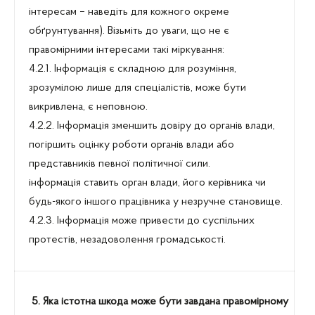
інтересам – наведіть для кожного окреме
обґрунтування). Візьміть до уваги, що не є
правомірними інтересами такі міркування:
4.2.1. Інформація є складною для розуміння,
зрозумілою лише для спеціалістів, може бути
викривлена, є неповною.
4.2.2. Інформація зменшить довіру до органів влади,
погіршить оцінку роботи органів влади або
представників певної політичної сили.
інформація ставить орган влади, його керівника чи
будь-якого іншого працівника у незручне становище.
4.2.3. Інформація може привести до суспільних
протестів, незадоволення громадськості.
5. Яка істотна шкода може бути завдана правомірному