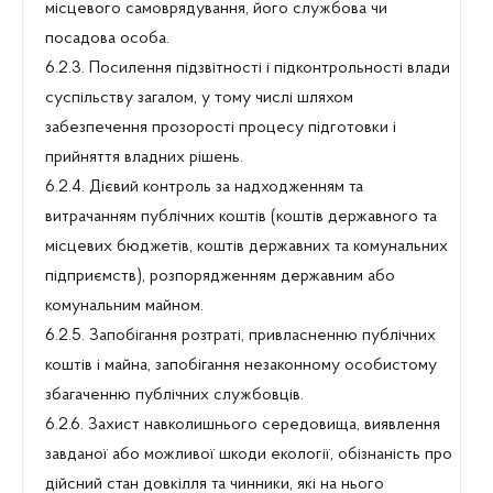
місцевого самоврядування, його службова чи
посадова особа.
6.2.3. Посилення підзвітності і підконтрольності влади
суспільству загалом, у тому числі шляхом
забезпечення прозорості процесу підготовки і
прийняття владних рішень.
6.2.4. Дієвий контроль за надходженням та
витрачанням публічних коштів (коштів державного та
місцевих бюджетів, коштів державних та комунальних
підприємств), розпорядженням державним або
комунальним майном.
6.2.5. Запобігання розтраті, привласненню публічних
коштів і майна, запобігання незаконному особистому
збагаченню публічних службовців.
6.2.6. Захист навколишнього середовища, виявлення
завданої або можливої шкоди екології, обізнаність про
дійсний стан довкілля та чинники, які на нього