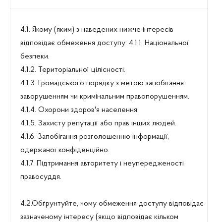
4.1. Якому (яким) з наведених нижче інтересів
відповідає обмеження доступу: 4.1.1. Національної
безпеки.
4.1.2. Територіальної цілісності.
4.1.3. Громадського порядку з метою запобігання
заворушенням чи кримінальним правопорушенням.
4.1.4. Охорони здоров'я населення.
4.1.5. Захисту репутації або прав інших людей.
4.1.6. Запобігання розголошенню інформації,
одержаної конфіденційно.
4.1.7. Підтримання авторитету і неупередженості
правосуддя.
4.2.Обґрунтуйте, чому обмеження доступу відповідає
зазначеному інтересу (якщо відповідає кільком