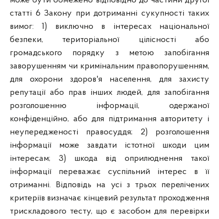
може бути обмежено відповідно до частини другої
статті 6 Закону при дотриманні сукупності таких
вимог: 1) виключно в інтересах національної
безпеки, територіальної цілісності або
громадського порядку з метою запобігання
заворушенням чи кримінальним правопорушенням,
для охорони здоров'я населення, для захисту
репутації або прав інших людей, для запобігання
розголошенню інформації, одержаної
конфіденційно, або для підтримання авторитету і
неупередженості правосуддя; 2) розголошення
інформації може завдати істотної шкоди цим
інтересам; 3) шкода від оприлюднення такої
інформації переважає суспільний інтерес в її
отриманні. Відповідь на усі з трьох перелічених
критеріїв визначає кінцевий результат проходження
трискладового тесту, що є засобом для перевірки