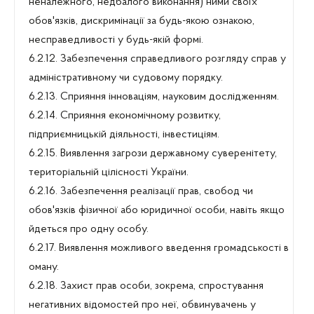
неналежного, недбалого виконання) ними своїх
обов'язків, дискримінації за будь-якою ознакою,
несправедливості у будь-якій формі.
6.2.12. Забезпечення справедливого розгляду справ у
адміністративному чи судовому порядку.
6.2.13. Сприяння інноваціям, науковим дослідженням.
6.2.14. Сприяння економічному розвитку,
підприємницькій діяльності, інвестиціям.
6.2.15. Виявлення загрози державному суверенітету,
територіальній цілісності України.
6.2.16. Забезпечення реалізації прав, свобод чи
обов'язків фізичної або юридичної особи, навіть якщо
йдеться про одну особу.
6.2.17. Виявлення можливого введення громадськості в
оману.
6.2.18. Захист прав особи, зокрема, спростування
негативних відомостей про неї, обвинувачень у