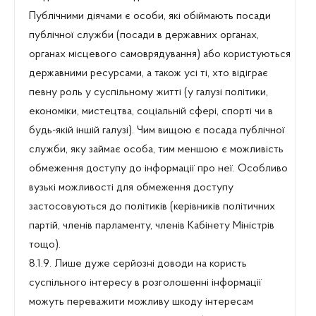
Публічними діячами є особи, які обіймають посади
публічної служби (посади в державних органах,
органах місцевого самоврядування) або користуються
державними ресурсами, а також усі ті, хто відіграє
певну роль у суспільному житті (у галузі політики,
економіки, мистецтва, соціальній сфері, спорті чи в
будь-якій іншій галузі). Чим вищою є посада публічної
служби, яку займає особа, тим меншою є можливість
обмеження доступу до інформації про неї. Особливо
вузькі можливості для обмеження доступу
застосовуються до політиків (керівників політичних
партій, членів парламенту, членів Кабінету Міністрів
тощо).
8.1.9. Лише дуже серйозні доводи на користь
суспільного інтересу в розголошенні інформації
можуть переважити можливу шкоду інтересам