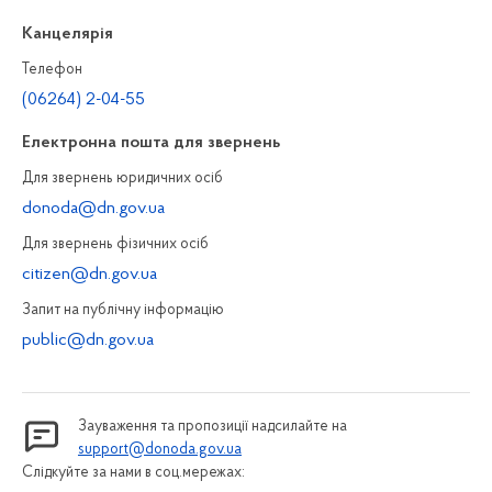
Канцелярiя
Телефон
(06264) 2-04-55
Електронна пошта для звернень
Для звернень юридичних осiб
donoda@dn.gov.ua
Для звернень фізичних осiб
citizen@dn.gov.ua
Запит на публiчну інформацiю
public@dn.gov.ua
Зауваження та пропозиції надсилайте на
support@donoda.gov.ua
Слідкуйте за нами в соц.мережах: