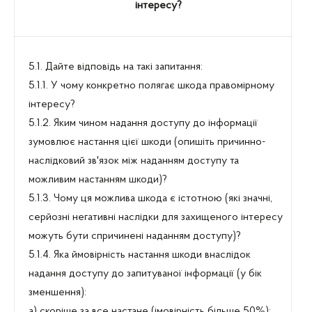
інтересу?
5.1. Дайте відповідь на такі запитання:
5.1.1. У чому конкретно полягає шкода правомірному
інтересу?
5.1.2. Яким чином надання доступу до інформації
зумовлює настання цієї шкоди (опишіть причинно-
наслідковий зв'язок між наданням доступу та
можливим настанням шкоди)?
5.1.3. Чому ця можлива шкода є істотною (які значні,
серйозні негативні наслідки для захищеного інтересу
можуть бути спричинені наданням доступу)?
5.1.4. Яка ймовірність настання шкоди внаслідок
надання доступу до запитуваної інформації (у бік
зменшення):
а) скоріше за все настане (імовірність більше 50%);