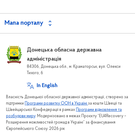
Мапа порталу
Донецька обласна державна
адміністрація
84306, Донецька обл., м. Краматорськ, вул. Олекси
Тихого, 6
In English
Власність Донецької обласної державної адміністрації, створено за
підтримки
Програми розвитку ООН в Україні
за кошти Швеції та
Швейцарської Конфедерації в рамках
Програми відновлення та
розбудови миру
. Модернізовано в межах Проєкту “EU4Recovery –
Розширення можливостей громад в Україні” за фінансування
Європейського Союзу. 2026 рік