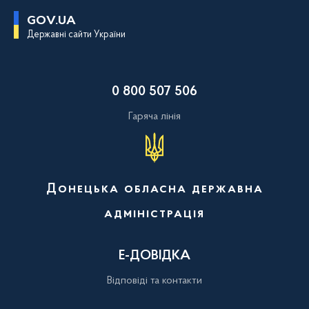
П
GOV.UA
е
Державні сайти України
р
е
й
т
и
0 800 507 506
д
о
о
Гаряча лінія
с
н
о
в
н
о
Донецька обласна державна
г
о
адміністрація
в
м
і
с
Е-ДОВІДКА
т
у
Відповіді та контакти