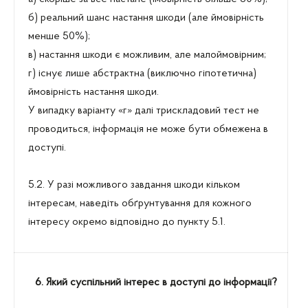
б) реальний шанс настання шкоди (але ймовірність
менше 50%);
в) настання шкоди є можливим, але малоймовірним;
г) існує лише абстрактна (виключно гіпотетична)
ймовірність настання шкоди.
У випадку варіанту «г» далі трискладовий тест не
проводиться, інформація не може бути обмежена в
доступі.
5.2. У разі можливого завдання шкоди кільком
інтересам, наведіть обґрунтування для кожного
інтересу окремо відповідно до пункту 5.1.
6. Який суспільний інтерес в доступі до інформації?