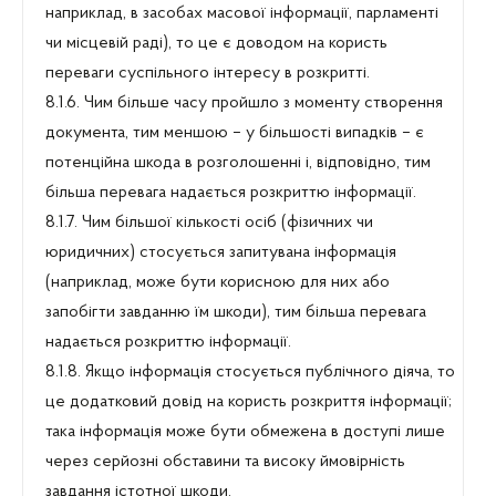
наприклад, в засобах масової інформації, парламенті
чи місцевій раді), то це є доводом на користь
переваги суспільного інтересу в розкритті.
8.1.6. Чим більше часу пройшло з моменту створення
документа, тим меншою – у більшості випадків – є
потенційна шкода в розголошенні і, відповідно, тим
більша перевага надається розкриттю інформації.
8.1.7. Чим більшої кількості осіб (фізичних чи
юридичних) стосується запитувана інформація
(наприклад, може бути корисною для них або
запобігти завданню їм шкоди), тим більша перевага
надається розкриттю інформації.
8.1.8. Якщо інформація стосується публічного діяча, то
це додатковий довід на користь розкриття інформації;
така інформація може бути обмежена в доступі лише
через серйозні обставини та високу ймовірність
завдання істотної шкоди.