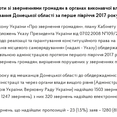
оти зі зверненнями громадян в органах виконавчої в
ання Донецької області за перше півріччя 2017 рок
ону України «Про звернення громадян», плану Кабінету 
положень Указу Президента України від 07.02.2008 №109
до реалізації та гарантування конституційного права на
анів місцевого самоврядування» (надалі - Указу) облдерж
ільною адміністрацією протягом першого півріччя 2017 
звернень громадян, вирішення порушених у зверненнях п
 року від мешканців Донецької області до облдержадмініст
міністрації та через органи влади вищого рівня (Адмініс
трів України, Верховну Раду України) надійшло 1503 зверн
 1247 звернень), з них 320 звернень надійшло електрон
ернень, що надійшли: пропозицій – 23 (1,5%), заяв – 1280 (8