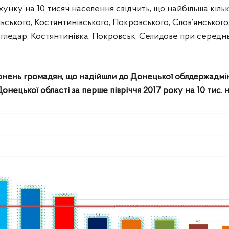
ахунку на 10 тисяч населення свідчить, що найбільша кіль
ьського, Костянтинівського, Покровського, Слов’янського
Вугледар, Костянтинівка, Покровськ, Селидове при середн
ернень громадян, що надійшли до Донецької облдержадмін
онецької області за перше півріччя 2017 року на 10 тис.