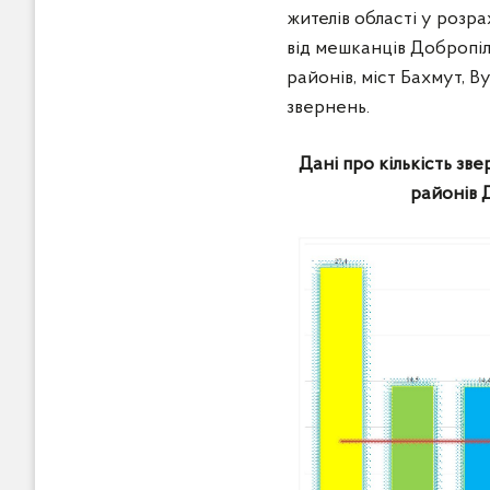
жителів області у розр
від мешканців Добропіл
районів, міст Бахмут, 
звернень.
Дані про кількість зв
районів Д