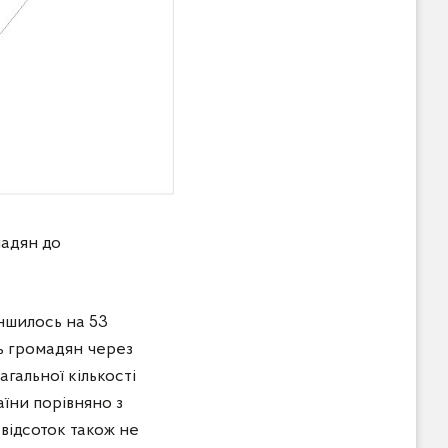
мадян до
ншилось на 53
нь громадян через
агальної кількості
їни порівняно з
відсоток також не