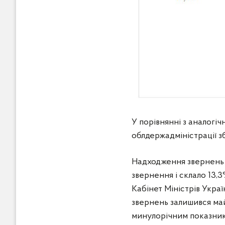
У порівнянні з аналог
облдержадміністрації з
Надходження звернень 
звернення і склало 13,
Кабінет Міністрів Україн
звернень залишився май
минулорічним показнико