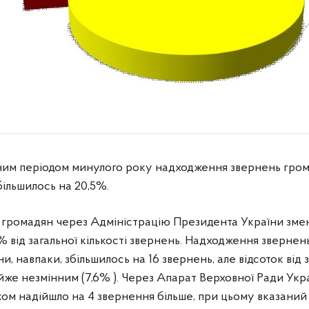
ічним періодом минулого року надходження звернень гро
більшилось на 20,5%.
громадян через Адміністрацію Президента України зме
3% від загальної кількості звернень. Надходження зверне
и, навпаки, збільшилось на 16 звернень, але відсоток від з
же незмінним (7,6% ). Через Апарат Верховної Ради Укра
м надійшло на 4 звернення більше, при цьому вказаний 