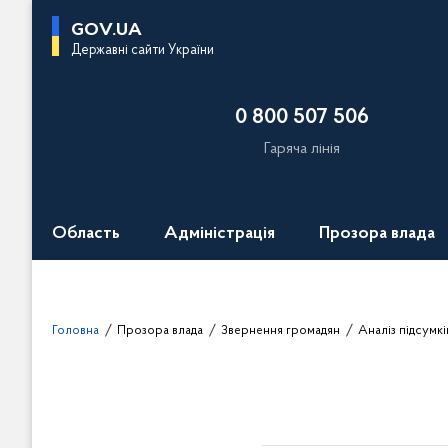
П
GOV.UA
е
Державні сайти України
р
е
0 800 507 506
й
т
Гаряча лінія
и
д
о
Область
Адміністрація
Прозора влада
о
с
н
о
Головна
Прозора влада
Звернення громадян
в
н
о
г
о