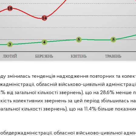
оду змінилась тенденція надходження повторних та коле
жадміністрації, обласній військово-цивільній адміністрац
4% від загальної кількості звернень), що на 28,6% менше
ькість колективних звернень за цей період збільшилась на
 загальної кількості звернень), що на 11,4% більше показн
блдержадміністрації, обласної військово-цивільної адмін