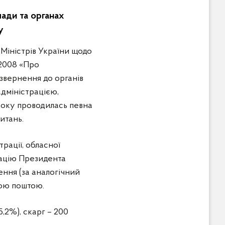
лади та органах
у
Міністрів України щодо
/2008 «Про
 звернення до органів
адміністрацією,
року проводилась певна
итань.
рації, обласної
трацію Президента
ення (за аналогічний
ною поштою.
5,2%), скарг – 200