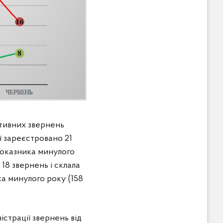
ктивних звернень
ії зареєстровано 21
 показника минулого
 18 звернень і склала
ика минулого року (158
істрації звернень від