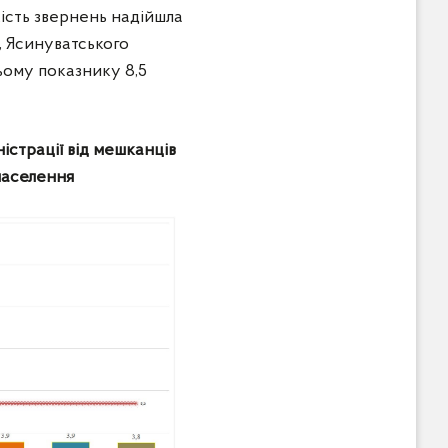
кість звернень надійшла
, Ясинуватського
ьому показнику 8,5
істрації від мешканців
 населення