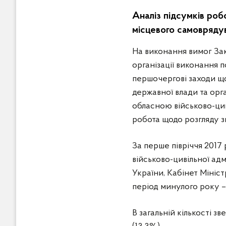
в
Аналіз підсумків роб
м
і
місцевого самоврядув
с
На виконання вимог Зак
т
організації виконання 
у
першочергові заходи що
державної влади та орг
обласною військово-цив
робота щодо розгляду 
За перше півріччя 2017
військово-цивільної ад
України, Кабінет Мініс
період минулого року –
В загальній кількості зв