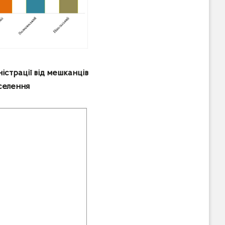
істрації від мешканців
аселення