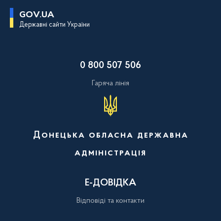
П
GOV.UA
е
Державні сайти України
р
е
й
т
и
0 800 507 506
д
о
о
Гаряча лінія
с
н
о
в
н
о
Донецька обласна державна
г
о
адміністрація
в
м
і
с
Е-ДОВІДКА
т
у
Відповіді та контакти