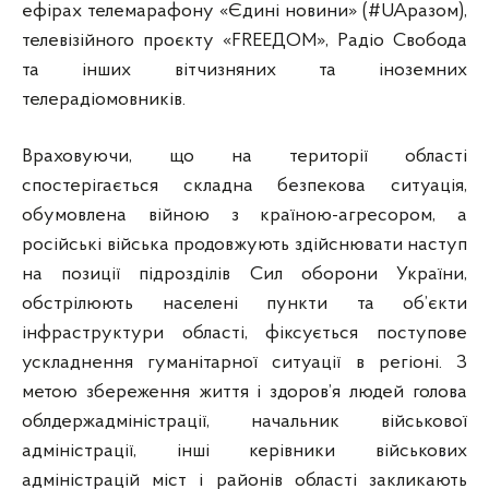
ефірах телемарафону «Єдині новини» (#UAразом),
телевізійного проєкту «FREEДОМ», Радіо Свобода
та інших вітчизняних та іноземних
телерадіомовників.
Враховуючи, що на території області
спостерігається складна безпекова ситуація,
обумовлена війною з країною-агресором, а
російські війська продовжують здійснювати наступ
на позиції підрозділів Сил оборони України,
обстрілюють населені пункти та об’єкти
інфраструктури області, фіксується поступове
ускладнення гуманітарної ситуації в регіоні. З
метою збереження життя і здоров’я людей голова
облдержадміністрації, начальник військової
адміністрації, інші керівники військових
адміністрацій міст і районів області закликають