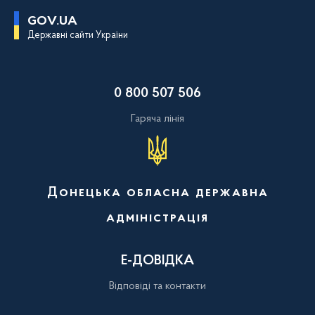
П
GOV.UA
е
Державні сайти України
р
е
й
т
и
0 800 507 506
д
о
о
Гаряча лінія
с
н
о
в
н
о
Донецька обласна державна
г
о
адміністрація
в
м
і
с
Е-ДОВІДКА
т
у
Відповіді та контакти