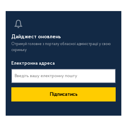
т
и
с
ь
д
о
ф
і
Дайджест оновлень
л
ь
Отримуй головне з порталу обласної адміністрації у свою
т
скриньку
р
і
в
Електронна адреса
Підписатись