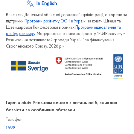
In English
Власність Донецької обласної державної адміністрації, створено за
підтримки
Програми розвитку ООН в Україні
за кошти Швеції та
Швейцарської Конфедерації в рамках
Програми відновлення та
розбудови миру
. Модернізовано в межах Проєкту “EU4Recovery –
Розширення можливостей громад в Україні” за фінансування
Європейського Союзу. 2026 рік
Гаряча лінія Уповноваженого з питань осіб, зниклих
безвісти за особливих обставин
Телефон
1698