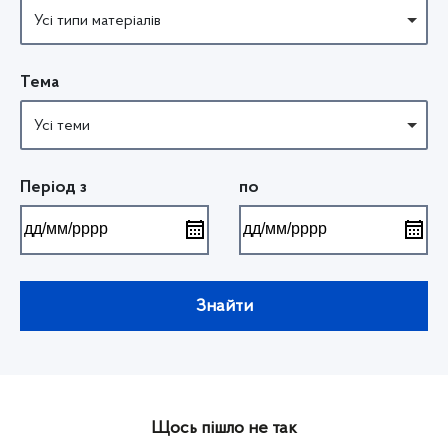
р
Усі типи матеріалів
и
Тема
Усі теми
Період з
по
Знайти
П
о
в
е
р
н
Щось пішло не так
у