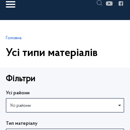
Головна
Усі типи матеріалів
П
р
о
Фільтри
п
у
с
т
Усі райони
и
т
и
Усі райони
ф
і
л
Тип матеріалу
ь
т