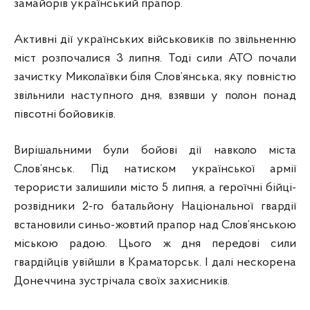
замайорів український прапор.
Активні дії українських військовиків по звільненню
міст розпочалися 3 липня. Тоді сили АТО почали
зачистку Миколаївки біля Слов’янська, яку повністю
звільнили наступного дня, взявши у полон понад
півсотні бойовиків.
Вирішальними були бойові дії навколо міста
Слов’янськ. Під натиском української армії
терористи залишили місто 5 липня, а героїчні бійці-
розвідники 2-го батальйону Національної гвардії
встановили синьо-жовтий прапор над Слов’янською
міською радою. Цього ж дня передові сили
гвардійців увійшли в Краматорськ. І далі нескорена
Донеччина зустрічала своїх захисників.