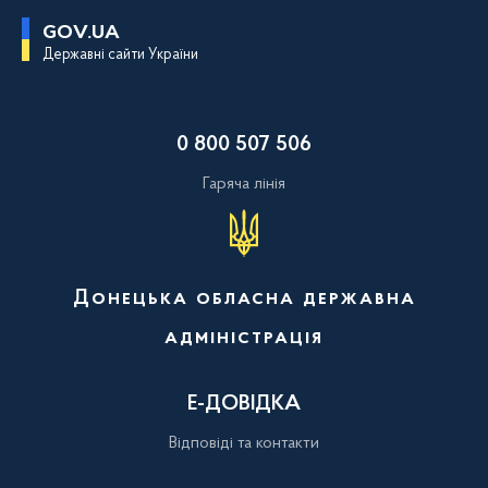
П
GOV.UA
е
Державні сайти України
р
е
й
т
и
0 800 507 506
д
о
о
Гаряча лінія
с
н
о
в
н
о
Донецька обласна державна
г
о
адміністрація
в
м
і
с
Е-ДОВІДКА
т
у
Відповіді та контакти