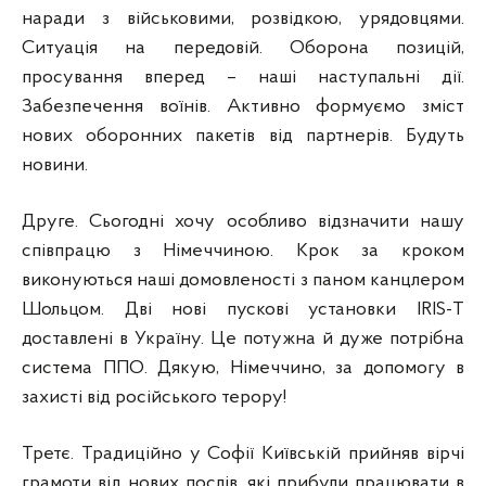
наради з військовими, розвідкою, урядовцями.
Ситуація на передовій. Оборона позицій,
просування вперед – наші наступальні дії.
Забезпечення воїнів. Активно формуємо зміст
нових оборонних пакетів від партнерів. Будуть
новини.
Друге. Сьогодні хочу особливо відзначити нашу
співпрацю з Німеччиною. Крок за кроком
виконуються наші домовленості з паном канцлером
Шольцом. Дві нові пускові установки IRIS-Т
доставлені в Україну. Це потужна й дуже потрібна
система ППО. Дякую, Німеччино, за допомогу в
захисті від російського терору!
Третє. Традиційно у Софії Київській прийняв вірчі
грамоти від нових послів, які прибули працювати в