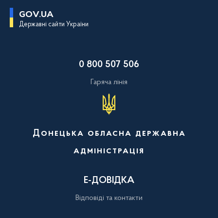
П
GOV.UA
е
Державні сайти України
р
е
й
т
и
0 800 507 506
д
о
о
Гаряча лінія
с
н
о
в
н
о
Донецька обласна державна
г
о
адміністрація
в
м
і
с
Е-ДОВІДКА
т
у
Відповіді та контакти