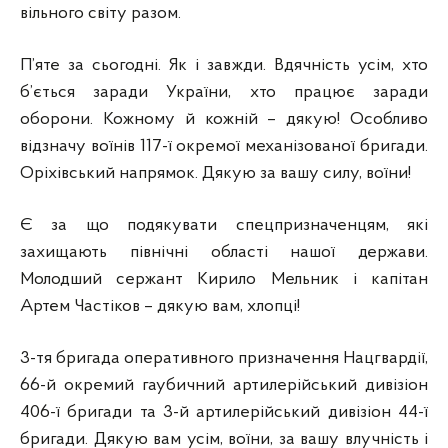
вільного світу разом.
П’яте за сьогодні. Як і завжди. Вдячність усім, хто
б’ється заради України, хто працює заради
оборони. Кожному й кожній – дякую! Особливо
відзначу воїнів 117-ї окремої механізованої бригади.
Оріхівський напрямок. Дякую за вашу силу, воїни!
Є за що подякувати спецпризначенцям, які
захищають північні області нашої держави.
Молодший сержант Кирило Мельник і капітан
Артем Частіков – дякую вам, хлопці!
3-тя бригада оперативного призначення Нацгвардії,
66-й окремий гаубичний артилерійський дивізіон
406-ї бригади та 3-й артилерійський дивізіон 44-ї
бригади. Дякую вам усім, воїни, за вашу влучність і