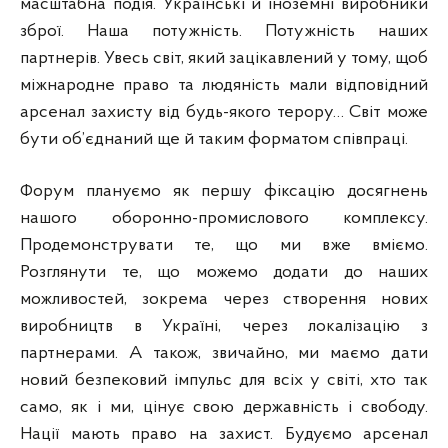
масштабна подія. Українські й іноземні виробники
зброї. Наша потужність. Потужність наших
партнерів. Увесь світ, який зацікавлений у тому, щоб
міжнародне право та людяність мали відповідний
арсенал захисту від будь-якого терору… Світ може
бути об’єднаний ще й таким форматом співпраці.
Форум плануємо як першу фіксацію досягнень
нашого оборонно-промислового комплексу.
Продемонструвати те, що ми вже вміємо.
Розглянути те, що можемо додати до наших
можливостей, зокрема через створення нових
виробництв в Україні, через локалізацію з
партнерами. А також, звичайно, ми маємо дати
новий безпековий імпульс для всіх у світі, хто так
само, як і ми, цінує свою державність і свободу.
Нації мають право на захист. Будуємо арсенал