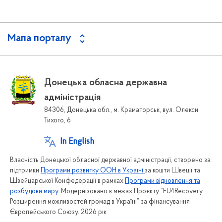
Мапа порталу
Донецька обласна державна
адміністрація
84306, Донецька обл., м. Краматорськ, вул. Олекси
Тихого, 6
In English
Власність Донецької обласної державної адміністрації, створено за
підтримки
Програми розвитку ООН в Україні
за кошти Швеції та
Швейцарської Конфедерації в рамках
Програми відновлення та
розбудови миру
. Модернізовано в межах Проєкту “EU4Recovery –
Розширення можливостей громад в Україні” за фінансування
Європейського Союзу. 2026 рік