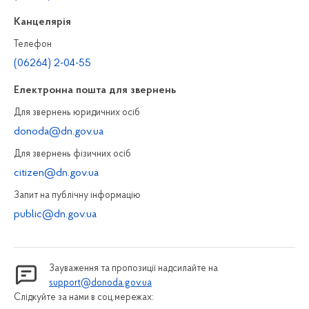
Канцелярiя
Телефон
(06264) 2-04-55
Електронна пошта для звернень
Для звернень юридичних осiб
donoda@dn.gov.ua
Для звернень фізичних осiб
citizen@dn.gov.ua
Запит на публiчну інформацiю
public@dn.gov.ua
Зауваження та пропозиції надсилайте на
support@donoda.gov.ua
Слідкуйте за нами в соц.мережах: