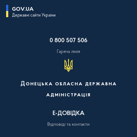
П
GOV.UA
е
Державні сайти України
р
е
й
т
и
0 800 507 506
д
о
о
Гаряча лінія
с
н
о
в
н
о
Донецька обласна державна
г
о
адміністрація
в
м
і
с
Е-ДОВІДКА
т
у
Відповіді та контакти